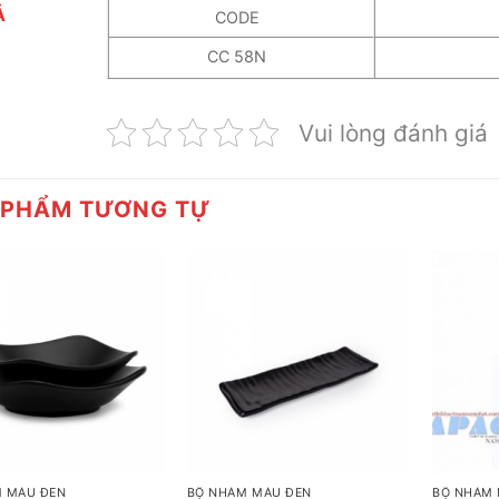
Ả
CODE
CC 58N
Vui lòng đánh giá
 PHẨM TƯƠNG TỰ
+
+
 MÀU ĐEN
BỘ NHÁM MÀU ĐEN
BỘ NHÁM 