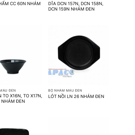
HẤM CC 60N NHÁM
DĨA DCN 157N, DCN 158N,
DCN 159N NHÁM ĐEN
+
MÀU ĐEN
BỘ NHÁM MÀU ĐEN
 TO X16N, TO X17N,
LÓT NỒI LN 26 NHÁM ĐEN
N NHÁM ĐEN