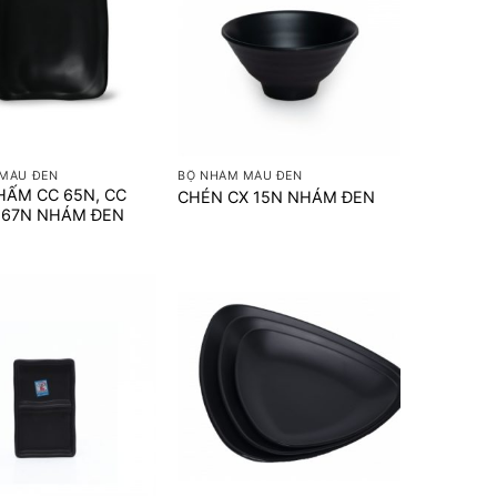
+
MÀU ĐEN
BỘ NHÁM MÀU ĐEN
HẤM CC 65N, CC
CHÉN CX 15N NHÁM ĐEN
C 67N NHÁM ĐEN
+