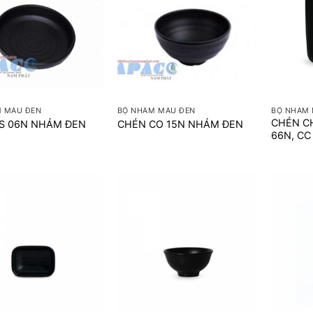
+
+
 MÀU ĐEN
BỘ NHÁM MÀU ĐEN
BỘ NHÁM 
CHÉN C
GS 06N NHÁM ĐEN
CHÉN CO 15N NHÁM ĐEN
66N, C
+
+