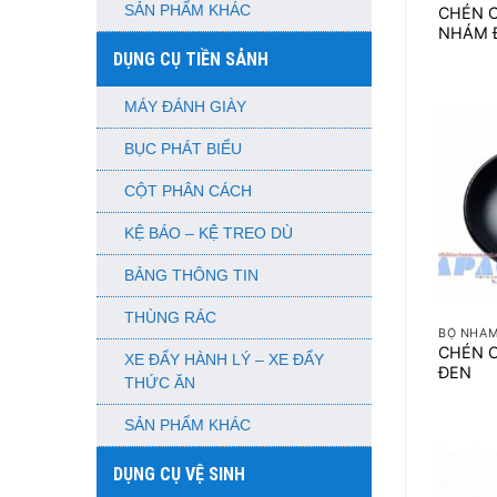
SẢN PHẨM KHÁC
CHÉN C
NHÁM 
DỤNG CỤ TIỀN SẢNH
MÁY ĐÁNH GIÀY
BỤC PHÁT BIỂU
CỘT PHÂN CÁCH
KỆ BÁO – KỆ TREO DÙ
BẢNG THÔNG TIN
+
THÙNG RÁC
BỘ NHÁM
CHÉN 
XE ĐẨY HÀNH LÝ – XE ĐẨY
ĐEN
THỨC ĂN
SẢN PHẨM KHÁC
DỤNG CỤ VỆ SINH