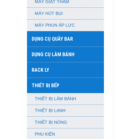
MÁY GIẶT THẢM
MÁY HÚT BỤI
MÁY PHUN ÁP LỰC
DỤNG CỤ QUẦY BAR
DỤNG CỤ LÀM BÁNH
RACK LY
THIẾT BỊ BẾP
THIẾT BỊ LÀM BÁNH
THIẾT BỊ LẠNH
THIẾT BỊ NÓNG
PHỤ KIỆN