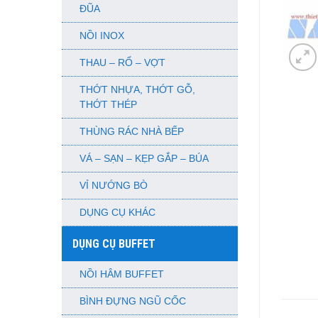
ĐŨA
NỒI INOX
THAU – RỔ – VỢT
THỚT NHỰA, THỚT GỖ,
THỚT THÉP
THÙNG RÁC NHÀ BẾP
VÁ – SẠN – KẸP GẮP – BÚA
VỈ NƯỚNG BÒ
DỤNG CỤ KHÁC
DỤNG CỤ BUFFET
NỒI HÂM BUFFET
BÌNH ĐỰNG NGŨ CỐC