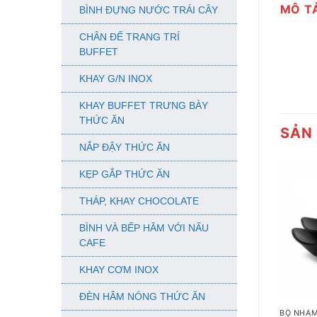
MÔ T
BÌNH ĐỰNG NƯỚC TRÁI CÂY
CHÂN ĐẾ TRANG TRÍ
BUFFET
KHAY G/N INOX
KHAY BUFFET TRƯNG BÀY
THỨC ĂN
SẢN
NẮP ĐẬY THỨC ĂN
KẸP GẮP THỨC ĂN
THÁP, KHAY CHOCOLATE
BÌNH VÀ BẾP HÂM VỚI NẤU
CAFE
KHAY CƠM INOX
+
ĐÈN HÂM NÓNG THỨC ĂN
BỘ NHÁM