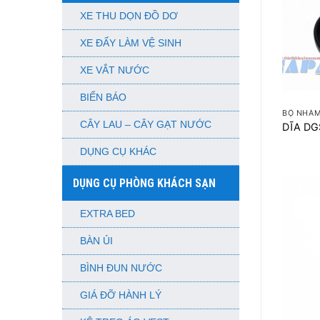
XE THU DỌN ĐỒ DƠ
XE ĐẨY LÀM VỆ SINH
XE VẮT NƯỚC
+
BIỂN BÁO
BỘ NHÁM
CÂY LAU – CÂY GẠT NƯỚC
DĨA D
DỤNG CỤ KHÁC
DỤNG CỤ PHÒNG KHÁCH SẠN
EXTRA BED
BÀN ỦI
BÌNH ĐUN NƯỚC
GIÁ ĐỠ HÀNH LÝ
+