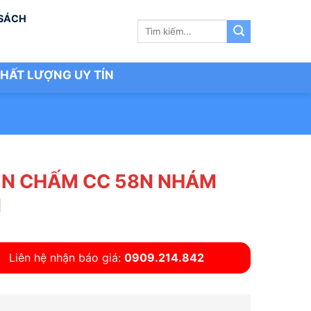
 SÁCH
Tìm
kiếm:
HẤT LƯỢNG UY TÍN
N CHẤM CC 58N NHÁM
N
Liên hệ nhận báo giá:
0909.214.842