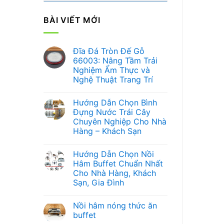
BÀI VIẾT MỚI
Đĩa Đá Tròn Đế Gỗ
66003: Nâng Tầm Trải
Nghiệm Ẩm Thực và
Nghệ Thuật Trang Trí
Không
có
Hướng Dẫn Chọn Bình
bình
luận
Đựng Nước Trái Cây
ở
Chuyên Nghiệp Cho Nhà
Đĩa
Đá
Hàng – Khách Sạn
Tròn
Đế
Không
Gỗ
có
Hướng Dẫn Chọn Nồi
66003:
bình
Nâng
luận
Hâm Buffet Chuẩn Nhất
ở
Tầm
Cho Nhà Hàng, Khách
Hướng
Trải
Dẫn
Nghiệm
Sạn, Gia Đình
Chọn
Ẩm
Bình
Không
Thực
Đựng
có
và
Nồi hâm nóng thức ăn
Nước
bình
Nghệ
Trái
luận
Thuật
buffet
ở
Cây
Trang