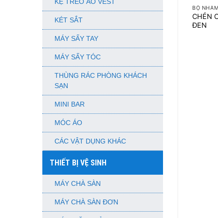
KỆ TREO ÁO VEST
BỘ NHÁM
CHÉN 
KÉT SẮT
ĐEN
MÁY SẤY TAY
MÁY SẤY TÓC
THÙNG RÁC PHÒNG KHÁCH
SẠN
MINI BAR
MÓC ÁO
CÁC VẬT DỤNG KHÁC
THIẾT BỊ VỆ SINH
MÁY CHÀ SÀN
MÁY CHÀ SÀN ĐƠN