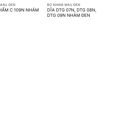
MÀU ĐEN
BỘ NHÁM MÀU ĐEN
HẤM C 109N NHÁM
DĨA DTG 07N, DTG 08N,
DTG 09N NHÁM ĐEN