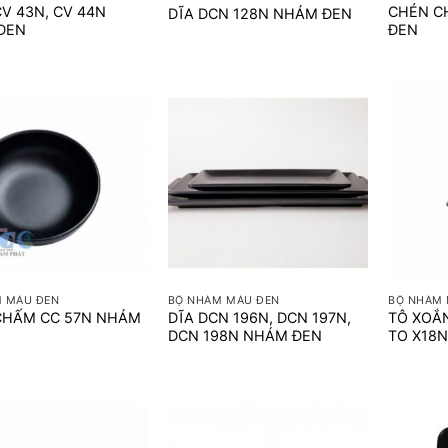
V 43N, CV 44N
CHÉN C
DĨA DCN 128N NHÁM ĐEN
ĐEN
ĐEN
+
+
 MÀU ĐEN
BỘ NHÁM MÀU ĐEN
BỘ NHÁM 
CHẤM CC 57N NHÁM
DĨA DCN 196N, DCN 197N,
TÔ XOẮN
DCN 198N NHÁM ĐEN
TO X18