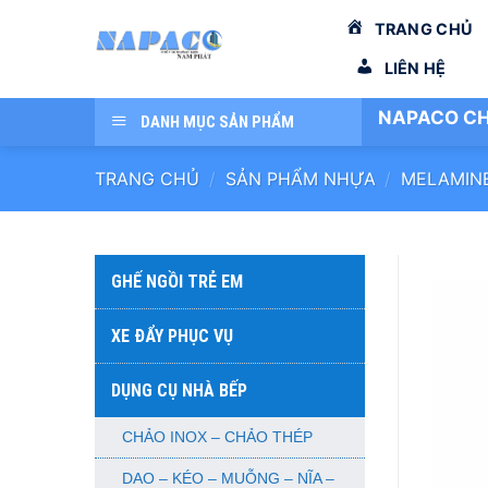
Bỏ
TRANG CHỦ
qua
nội
LIÊN HỆ
dung
NAPACO CH
DANH MỤC SẢN PHẨM
TRANG CHỦ
/
SẢN PHẨM NHỰA
/
MELAMIN
GHẾ NGỒI TRẺ EM
XE ĐẨY PHỤC VỤ
DỤNG CỤ NHÀ BẾP
CHẢO INOX – CHẢO THÉP
DAO – KÉO – MUỖNG – NĨA –