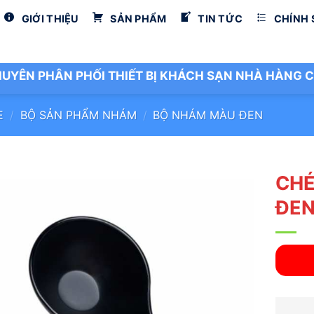
GIỚI THIỆU
SẢN PHẨM
TIN TỨC
CHÍNH
UYÊN PHÂN PHỐI THIẾT BỊ KHÁCH SẠN NHÀ HÀNG C
E
/
BỘ SẢN PHẨM NHÁM
/
BỘ NHÁM MÀU ĐEN
CHÉ
ĐE