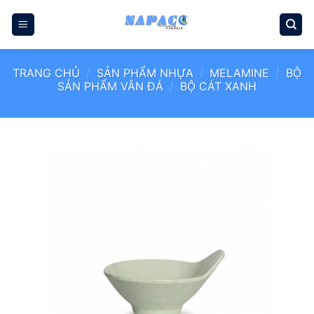
Bỏ
qua
nội
dung
TRANG CHỦ
/
SẢN PHẨM NHỰA
/
MELAMINE
/
BỘ
SẢN PHẨM VÂN ĐÁ
/
BỘ CÁT XANH