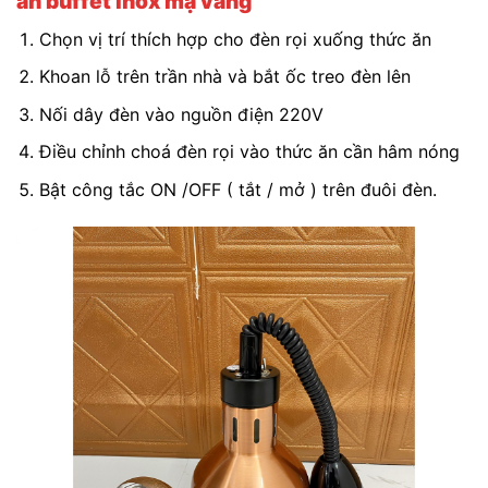
ăn buffet inox mạ vàng
Chọn vị trí thích hợp cho đèn rọi xuống thức ăn
Khoan lỗ trên trần nhà và bắt ốc treo đèn lên
Nối dây đèn vào nguồn điện 220V
Điều chỉnh choá đèn rọi vào thức ăn cần hâm nóng
Bật công tắc ON /OFF ( tắt / mở ) trên đuôi đèn.