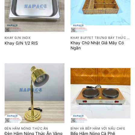
KHAY G/N INOX
KHAY BUFFET TRƯNG BÀY THỨC ĂN
Khay Chữ Nhật Giả Mây Có
Khay G/N 1/2 RIS
Ngăn
ĐÈN HÂM NÓNG THỨC ĂN
BÌNH VÀ BẾP HÂM VỚI NẤU CAFE
Đèn Hâm Nóng Thức Ăn Vàng
Bếp Hâm Nóng Cà Phê