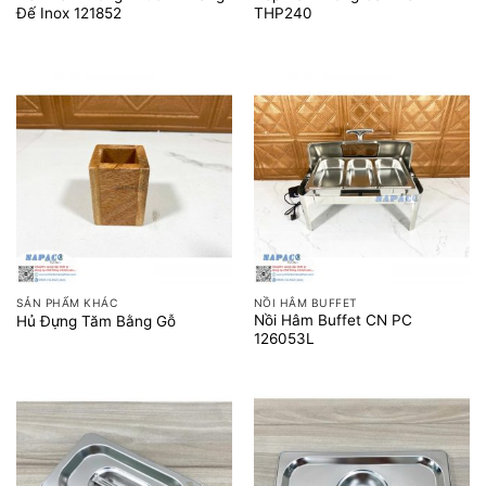
Đế Inox 121852
THP240
SẢN PHẨM KHÁC
NỒI HÂM BUFFET
Nồi Hâm Buffet CN PC
Hủ Đựng Tăm Bằng Gỗ
126053L