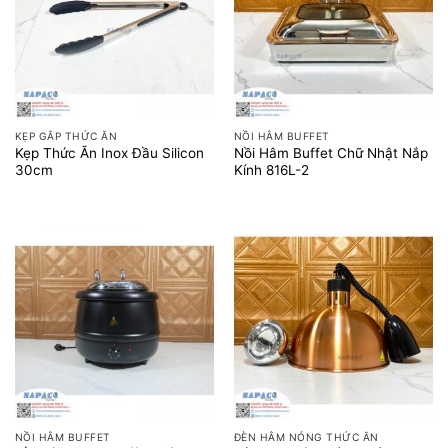
KẸP GẮP THỨC ĂN
NỒI HÂM BUFFET
Kẹp Thức Ăn Inox Đầu Silicon
Nồi Hâm Buffet Chữ Nhật Nắp
30cm
Kính 816L-2
NỒI HÂM BUFFET
ĐÈN HÂM NÓNG THỨC ĂN