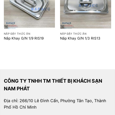
NẮP ĐẬY THỨC ĂN
NẮP ĐẬY THỨC ĂN
Nắp Khay G/N 1/9 RIS19
Nắp Khay G/N 1/3 RIS13
CÔNG TY TNHH TM THIẾT BỊ KHÁCH SẠN
NAM PHÁT
Địa chỉ: 266/10 Lê Đình Cẩn, Phường Tân Tạo, Thành
Phố Hồ Chí Minh