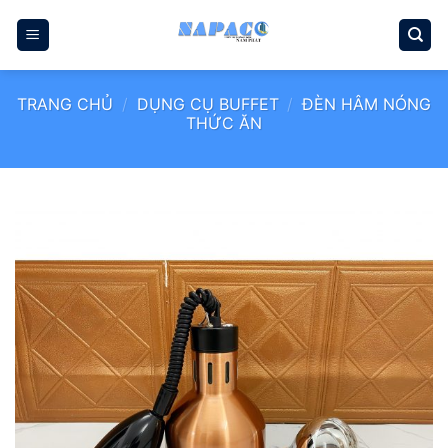
Bỏ
qua
nội
dung
TRANG CHỦ
/
DỤNG CỤ BUFFET
/
ĐÈN HÂM NÓNG
THỨC ĂN