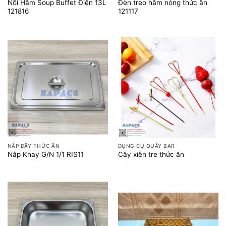
Nồi Hâm Soup Buffet Điện 13L
Đèn treo hâm nóng thức ăn
121816
121117
NẮP ĐẬY THỨC ĂN
DỤNG CỤ QUẦY BAR
Nắp Khay G/N 1/1 RIS11
Cây xiên tre thức ăn