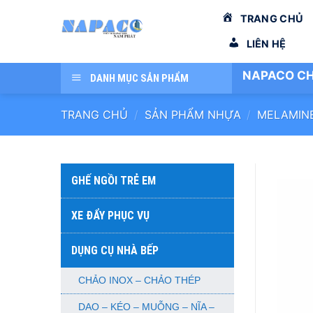
Bỏ
TRANG CHỦ
qua
nội
LIÊN HỆ
dung
NAPACO CH
DANH MỤC SẢN PHẨM
TRANG CHỦ
/
SẢN PHẨM NHỰA
/
MELAMIN
GHẾ NGỒI TRẺ EM
XE ĐẨY PHỤC VỤ
DỤNG CỤ NHÀ BẾP
CHẢO INOX – CHẢO THÉP
DAO – KÉO – MUỖNG – NĨA –