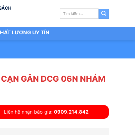
 SÁCH
Tìm
kiếm:
HẤT LƯỢNG UY TÍN
 CẠN GÂN DCG 06N NHÁM
N
Liên hệ nhận báo giá:
0909.214.842