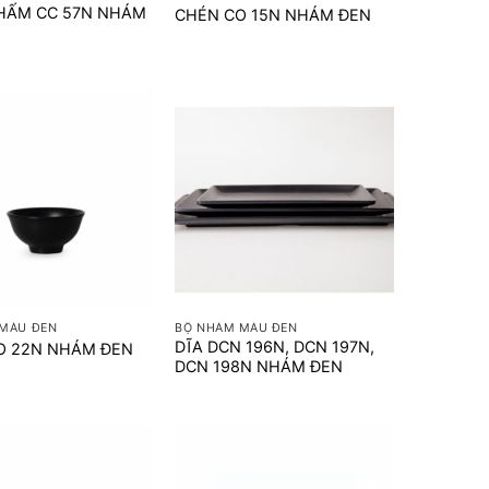
HẤM CC 57N NHÁM
CHÉN CO 15N NHÁM ĐEN
+
MÀU ĐEN
BỘ NHÁM MÀU ĐEN
DĨA DCN 196N, DCN 197N,
O 22N NHÁM ĐEN
DCN 198N NHÁM ĐEN