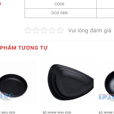
Ả
CODE
DCG 06N
Vui lòng đánh giá
 PHẨM TƯƠNG TỰ
+
+
 MÀU ĐEN
BỘ NHÁM MÀU ĐEN
BỘ NHÁM 