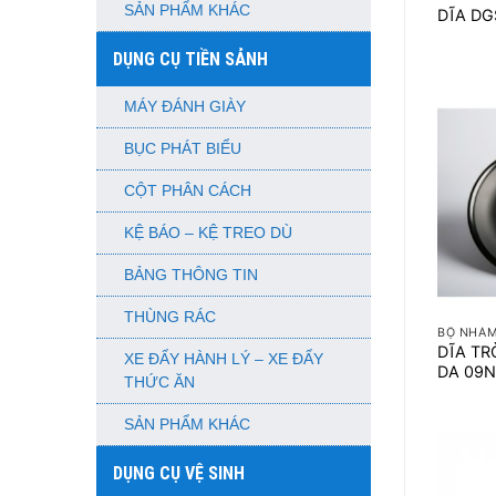
SẢN PHẨM KHÁC
DĨA D
DỤNG CỤ TIỀN SẢNH
MÁY ĐÁNH GIÀY
BỤC PHÁT BIỂU
CỘT PHÂN CÁCH
KỆ BÁO – KỆ TREO DÙ
BẢNG THÔNG TIN
+
THÙNG RÁC
BỘ NHÁM
DĨA TR
XE ĐẨY HÀNH LÝ – XE ĐẨY
DA 09
THỨC ĂN
SẢN PHẨM KHÁC
DỤNG CỤ VỆ SINH