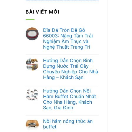
BÀI VIẾT MỚI
Đĩa Đá Tròn Đế Gỗ
66003: Nâng Tầm Trải
Nghiệm Ẩm Thực và
Nghệ Thuật Trang Trí
Không
có
Hướng Dẫn Chọn Bình
bình
luận
Đựng Nước Trái Cây
ở
Chuyên Nghiệp Cho Nhà
Đĩa
Đá
Hàng – Khách Sạn
Tròn
Đế
Không
Gỗ
có
Hướng Dẫn Chọn Nồi
66003:
bình
Nâng
luận
Hâm Buffet Chuẩn Nhất
ở
Tầm
Cho Nhà Hàng, Khách
Hướng
Trải
Dẫn
Nghiệm
Sạn, Gia Đình
Chọn
Ẩm
Bình
Không
Thực
Đựng
có
và
Nồi hâm nóng thức ăn
Nước
bình
Nghệ
Trái
luận
Thuật
buffet
ở
Cây
Trang