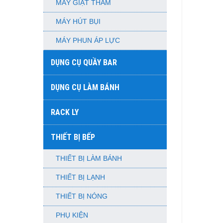
MÁY GIẶT THẢM
MÁY HÚT BỤI
MÁY PHUN ÁP LỰC
DỤNG CỤ QUẦY BAR
DỤNG CỤ LÀM BÁNH
RACK LY
THIẾT BỊ BẾP
THIẾT BỊ LÀM BÁNH
THIẾT BỊ LẠNH
THIẾT BỊ NÓNG
PHỤ KIỆN