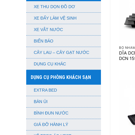
XE THU DỌN ĐỒ DƠ
XE ĐẨY LÀM VỆ SINH
XE VẮT NƯỚC
+
BIỂN BÁO
BỘ NHÁM
CÂY LAU – CÂY GẠT NƯỚC
DĨA DC
DCN 1
DỤNG CỤ KHÁC
DỤNG CỤ PHÒNG KHÁCH SẠN
EXTRA BED
BÀN ỦI
BÌNH ĐUN NƯỚC
GIÁ ĐỠ HÀNH LÝ
+