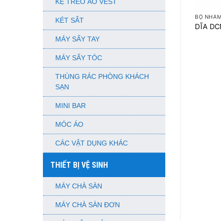
KỆ TREO ÁO VEST
BỘ NHÁM
KÉT SẮT
DĨA DC
MÁY SẤY TAY
MÁY SẤY TÓC
THÙNG RÁC PHÒNG KHÁCH
SẠN
MINI BAR
MÓC ÁO
CÁC VẬT DỤNG KHÁC
THIẾT BỊ VỆ SINH
MÁY CHÀ SÀN
MÁY CHÀ SÀN ĐƠN