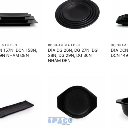
+
+
 MÀU ĐEN
BỘ NHÁM MÀU ĐEN
BỘ NHÁM 
N 157N, DCN 158N,
DĨA DG 26N, DG 27N, DG
DĨA DCN
59N NHÁM ĐEN
28N, DG 29N, DG 30N
DCN 14
NHÁM ĐEN
+
+