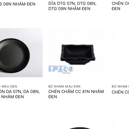
DĨA DTG 07N, DTG 08N,
CHÉN C
GS 06N NHÁM ĐEN
DTG 09N NHÁM ĐEN
ĐEN
+
+
 MÀU ĐEN
BỘ NHÁM MÀU ĐEN
BỘ NHÁM 
ÒN DA 07N, DA 08N,
CHÉN CHẤM CC 41N NHÁM
CHÉN C
N NHÁM ĐEN
ĐEN