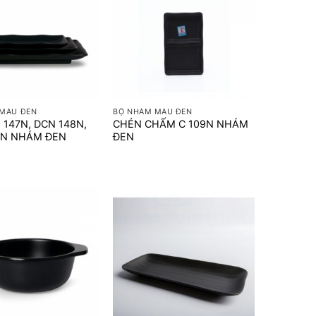
+
MÀU ĐEN
BỘ NHÁM MÀU ĐEN
 147N, DCN 148N,
CHÉN CHẤM C 109N NHÁM
9N NHÁM ĐEN
ĐEN
+