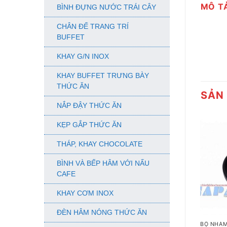
MÔ T
BÌNH ĐỰNG NƯỚC TRÁI CÂY
CHÂN ĐẾ TRANG TRÍ
BUFFET
KHAY G/N INOX
KHAY BUFFET TRƯNG BÀY
THỨC ĂN
SẢN
NẮP ĐẬY THỨC ĂN
KẸP GẮP THỨC ĂN
THÁP, KHAY CHOCOLATE
BÌNH VÀ BẾP HÂM VỚI NẤU
CAFE
KHAY CƠM INOX
+
ĐÈN HÂM NÓNG THỨC ĂN
BỘ NHÁM