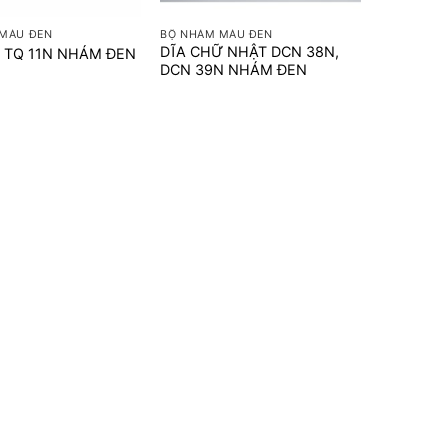
MÀU ĐEN
BỘ NHÁM MÀU ĐEN
DĨA CHỮ NHẬT DCN 38N,
 TQ 11N NHÁM ĐEN
DCN 39N NHÁM ĐEN