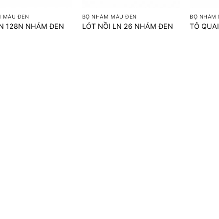
 MÀU ĐEN
BỘ NHÁM MÀU ĐEN
BỘ NHÁM 
N 128N NHÁM ĐEN
LÓT NỒI LN 26 NHÁM ĐEN
TÔ QUAI