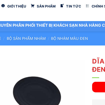
GIỚI THIỆU
SẢN PHẨM
TIN TỨC
CHÍNH
UYÊN PHÂN PHỐI THIẾT BỊ KHÁCH SẠN NHÀ HÀNG C
E
/
BỘ SẢN PHẨM NHÁM
/
BỘ NHÁM MÀU ĐEN
DĨA
ĐE