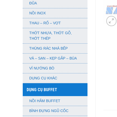
ĐŨA
NỒI INOX
THAU – RỔ – VỢT
THỚT NHỰA, THỚT GỖ,
THỚT THÉP
THÙNG RÁC NHÀ BẾP
VÁ – SẠN – KẸP GẮP – BÚA
VỈ NƯỚNG BÒ
DỤNG CỤ KHÁC
DỤNG CỤ BUFFET
NỒI HÂM BUFFET
BÌNH ĐỰNG NGŨ CỐC