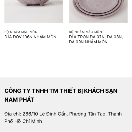
BỘ NHÁM MÀU MÔN
BỘ NHÁM MÀU MÔN
DĨA TRÒN DA 07N, DA 08N,
DĨA DOV 106N NHÁM MÔN
DA 09N NHÁM MÔN
CÔNG TY TNHH TM THIẾT BỊ KHÁCH SẠN
NAM PHÁT
Địa chỉ: 266/10 Lê Đình Cẩn, Phường Tân Tạo, Thành
Phố Hồ Chí Minh