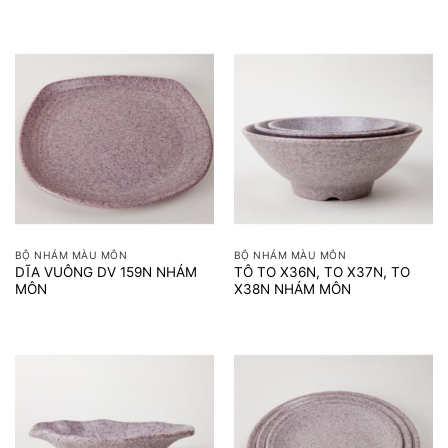
BỘ NHÁM MÀU MÔN
BỘ NHÁM MÀU MÔN
DĨA VUÔNG DV 159N NHÁM
TÔ TO X36N, TO X37N, TO
MÔN
X38N NHÁM MÔN