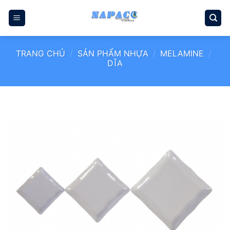
Bỏ
qua
nội
dung
TRANG CHỦ
/
SẢN PHẨM NHỰA
/
MELAMINE
/
DĨA