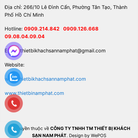
Địa chỉ: 266/10 Lê Đình Cẩn, Phường Tân Tạo, Thành
Phố Hồ Chí Minh
Hotline:
0909.214.842
0909.126.668
09.08.04.09.04
Email: thietbikhachsannamphat@gmail.com
Website:
www.thietbikhachsannamphat.com
www.thietbinamphat.com
Bản quyền thuộc về
CÔNG TY TNHH TM THIẾT BỊ KHÁCH
SẠN NAM PHÁT
. Design by WePOS