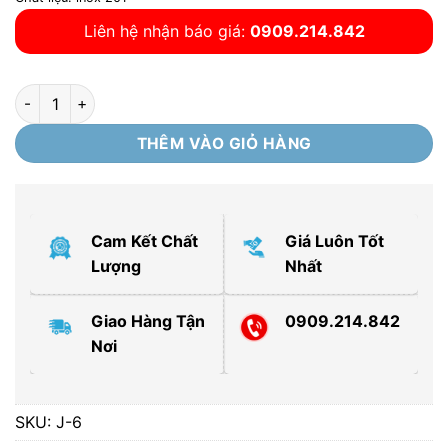
Liên hệ nhận báo giá:
0909.214.842
Kệ để khay phục vụ J-6 số lượng
THÊM VÀO GIỎ HÀNG
Cam Kết Chất
Giá Luôn Tốt
Lượng
Nhất
Giao Hàng Tận
0909.214.842
Nơi
SKU:
J-6