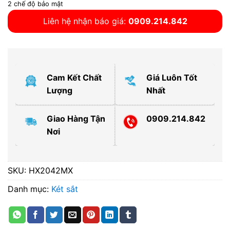
2 chế độ bảo mật
Liên hệ nhận báo giá:
0909.214.842
Cam Kết Chất
Giá Luôn Tốt
Lượng
Nhất
Giao Hàng Tận
0909.214.842
Nơi
SKU:
HX2042MX
Danh mục:
Két sắt