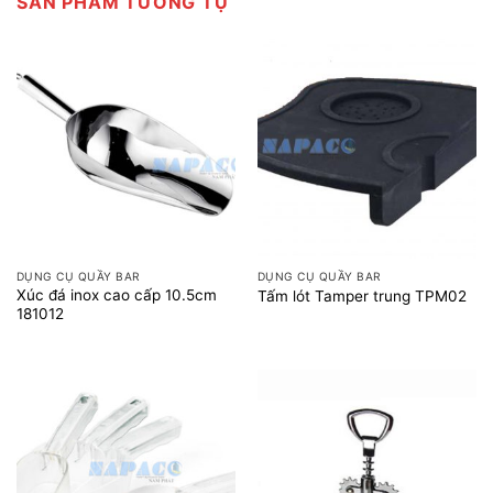
SẢN PHẨM TƯƠNG TỰ
DỤNG CỤ QUẦY BAR
DỤNG CỤ QUẦY BAR
Xúc đá inox cao cấp 10.5cm
Tấm lót Tamper trung TPM02
181012