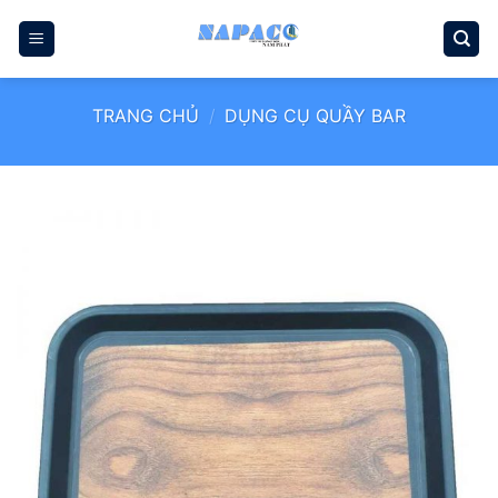
Bỏ
qua
nội
dung
TRANG CHỦ
/
DỤNG CỤ QUẦY BAR