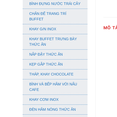
BÌNH ĐỰNG NƯỚC TRÁI CÂY
CHÂN ĐẾ TRANG TRÍ
BUFFET
MÔ T
KHAY G/N INOX
KHAY BUFFET TRƯNG BÀY
THỨC ĂN
NẮP ĐẬY THỨC ĂN
KẸP GẮP THỨC ĂN
THÁP, KHAY CHOCOLATE
BÌNH VÀ BẾP HÂM VỚI NẤU
CAFE
KHAY CƠM INOX
ĐÈN HÂM NÓNG THỨC ĂN