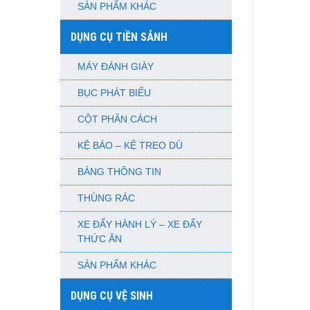
SẢN PHẨM KHÁC
DỤNG CỤ TIỀN SẢNH
MÁY ĐÁNH GIÀY
BỤC PHÁT BIỂU
CỘT PHÂN CÁCH
KỆ BÁO – KỆ TREO DÙ
BẢNG THÔNG TIN
THÙNG RÁC
XE ĐẨY HÀNH LÝ – XE ĐẨY
THỨC ĂN
SẢN PHẨM KHÁC
DỤNG CỤ VỆ SINH