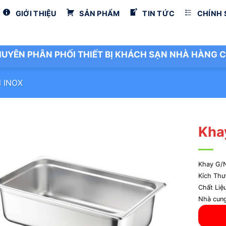
GIỚI THIỆU
SẢN PHẨM
TIN TỨC
CHÍNH
UYÊN PHÂN PHỐI THIẾT BỊ KHÁCH SẠN NHÀ HÀNG C
 INOX
Kha
Khay G/
Kích Th
Chất Liệ
Nhà cun