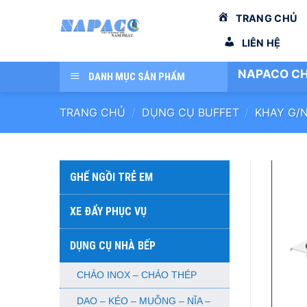
Bỏ
TRANG CHỦ
qua
nội
LIÊN HỆ
dung
NAPACO CH
DANH MỤC SẢN PHẨM
TRANG CHỦ
/
DỤNG CỤ BUFFET
/
KHAY G/N
GHẾ NGỒI TRẺ EM
XE ĐẨY PHỤC VỤ
DỤNG CỤ NHÀ BẾP
CHẢO INOX – CHẢO THÉP
DAO – KÉO – MUỖNG – NĨA –