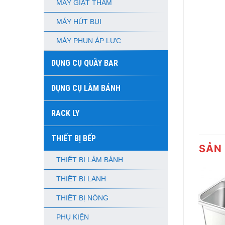
MÁY GIẶT THẢM
MÁY HÚT BỤI
MÁY PHUN ÁP LỰC
DỤNG CỤ QUẦY BAR
DỤNG CỤ LÀM BÁNH
RACK LY
THIẾT BỊ BẾP
SẢN
THIẾT BỊ LÀM BÁNH
THIẾT BỊ LẠNH
THIẾT BỊ NÓNG
PHỤ KIỆN