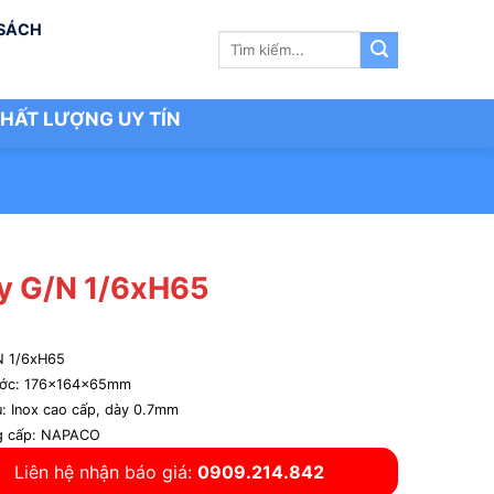
 SÁCH
Tìm
kiếm:
HẤT LƯỢNG UY TÍN
y G/N 1/6xH65
N 1/6xH65
ước: 176x164x65mm
u: Inox cao cấp, dày 0.7mm
g cấp: NAPACO
Liên hệ nhận báo giá:
0909.214.842