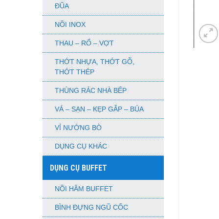
ĐŨA
NỒI INOX
THAU – RỔ – VỢT
THỚT NHỰA, THỚT GỖ,
THỚT THÉP
THÙNG RÁC NHÀ BẾP
VÁ – SẠN – KẸP GẮP – BÚA
VỈ NƯỚNG BÒ
DỤNG CỤ KHÁC
DỤNG CỤ BUFFET
NỒI HÂM BUFFET
BÌNH ĐỰNG NGŨ CỐC