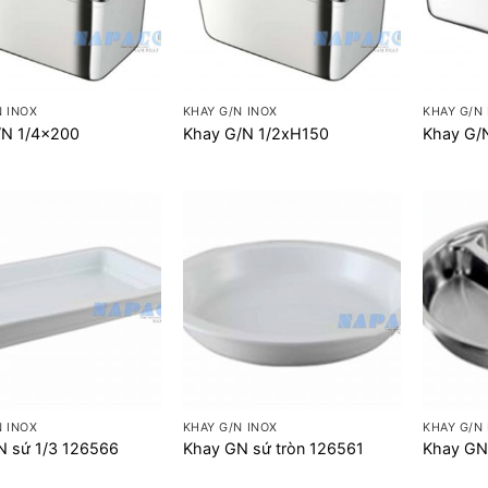
+
+
N INOX
KHAY G/N INOX
KHAY G/N
/N 1/4×200
Khay G/N 1/2xH150
Khay G/
+
+
N INOX
KHAY G/N INOX
KHAY G/N
N sứ 1/3 126566
Khay GN sứ tròn 126561
Khay GN