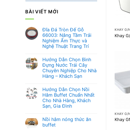
BÀI VIẾT MỚI
+
Đĩa Đá Tròn Đế Gỗ
KHAY G/
66003: Nâng Tầm Trải
Khay G
Nghiệm Ẩm Thực và
Nghệ Thuật Trang Trí
Không
có
Hướng Dẫn Chọn Bình
bình
luận
Đựng Nước Trái Cây
ở
Chuyên Nghiệp Cho Nhà
Đĩa
Đá
Hàng – Khách Sạn
Tròn
Đế
Không
Gỗ
có
Hướng Dẫn Chọn Nồi
66003:
bình
Nâng
luận
Hâm Buffet Chuẩn Nhất
ở
Tầm
Cho Nhà Hàng, Khách
Hướng
Trải
+
Dẫn
Nghiệm
Sạn, Gia Đình
Chọn
Ẩm
Bình
Không
Thực
KHAY G/
Đựng
có
và
Nồi hâm nóng thức ăn
Khay G
Nước
bình
Nghệ
Trái
luận
Thuật
buffet
ở
Cây
Trang