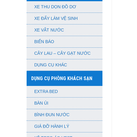
XE THU DỌN ĐỒ DƠ
XE ĐẨY LÀM VỆ SINH
XE VẮT NƯỚC
BIỂN BÁO
CÂY LAU – CÂY GẠT NƯỚC
DỤNG CỤ KHÁC
DỤNG CỤ PHÒNG KHÁCH SẠN
EXTRA BED
BÀN ỦI
BÌNH ĐUN NƯỚC
GIÁ ĐỠ HÀNH LÝ