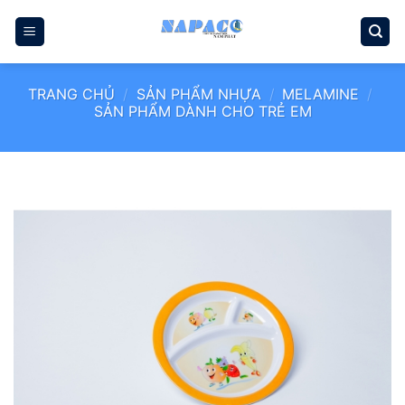
Bỏ
qua
nội
dung
TRANG CHỦ
/
SẢN PHẨM NHỰA
/
MELAMINE
/
SẢN PHẨM DÀNH CHO TRẺ EM