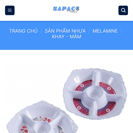
Bỏ
qua
nội
dung
TRANG CHỦ
/
SẢN PHẨM NHỰA
/
MELAMINE
/
KHAY - MÂM