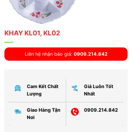
KHAY KL01, KL02
Liên hệ nhận báo giá:
0909.214.842
Cam Kết Chất
Giá Luôn Tốt
Lượng
Nhất
Giao Hàng Tận
0909.214.842
Nơi