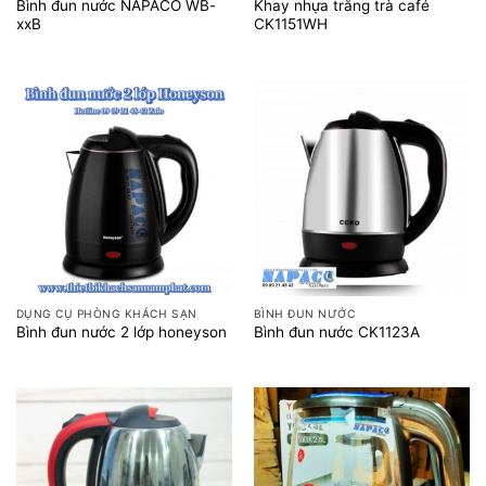
Bình đun nước NAPACO WB-
Khay nhựa trắng trà café
xxB
CK1151WH
DỤNG CỤ PHÒNG KHÁCH SẠN
BÌNH ĐUN NƯỚC
Bình đun nước 2 lớp honeyson
Bình đun nước CK1123A