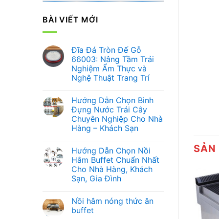
BÀI VIẾT MỚI
Đĩa Đá Tròn Đế Gỗ
66003: Nâng Tầm Trải
Nghiệm Ẩm Thực và
Nghệ Thuật Trang Trí
Không
có
Hướng Dẫn Chọn Bình
bình
luận
Đựng Nước Trái Cây
ở
Chuyên Nghiệp Cho Nhà
Đĩa
Đá
Hàng – Khách Sạn
Tròn
Đế
Không
Gỗ
có
SẢN
Hướng Dẫn Chọn Nồi
66003:
bình
Nâng
luận
Hâm Buffet Chuẩn Nhất
ở
Tầm
Cho Nhà Hàng, Khách
Hướng
Trải
Dẫn
Nghiệm
Sạn, Gia Đình
Chọn
Ẩm
Bình
Không
Thực
Đựng
có
và
Nồi hâm nóng thức ăn
Nước
bình
Nghệ
Trái
luận
Thuật
buffet
ở
Cây
Trang