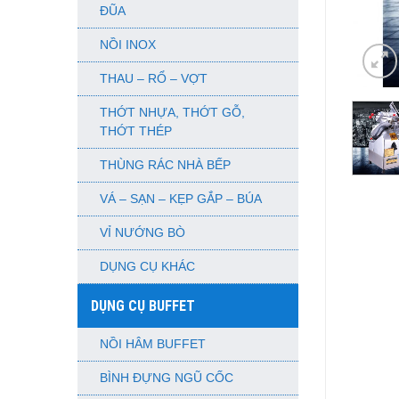
ĐŨA
NỒI INOX
THAU – RỔ – VỢT
THỚT NHỰA, THỚT GỖ,
THỚT THÉP
THÙNG RÁC NHÀ BẾP
VÁ – SẠN – KẸP GẮP – BÚA
VỈ NƯỚNG BÒ
DỤNG CỤ KHÁC
DỤNG CỤ BUFFET
NỒI HÂM BUFFET
BÌNH ĐỰNG NGŨ CỐC