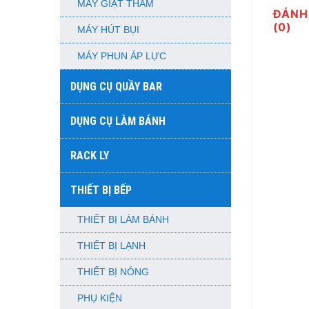
MÁY GIẶT THẢM
ĐÁNH
(0)
MÁY HÚT BỤI
MÁY PHUN ÁP LỰC
DỤNG CỤ QUẦY BAR
DỤNG CỤ LÀM BÁNH
RACK LY
THIẾT BỊ BẾP
THIẾT BỊ LÀM BÁNH
THIẾT BỊ LẠNH
THIẾT BỊ NÓNG
PHỤ KIỆN