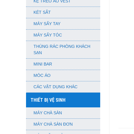
KỆ TREO ÁO VEST
KÉT SẮT
MÁY SẤY TAY
MÁY SẤY TÓC
THÙNG RÁC PHÒNG KHÁCH
SẠN
MINI BAR
MÓC ÁO
CÁC VẬT DỤNG KHÁC
THIẾT BỊ VỆ SINH
MÁY CHÀ SÀN
MÁY CHÀ SÀN ĐƠN