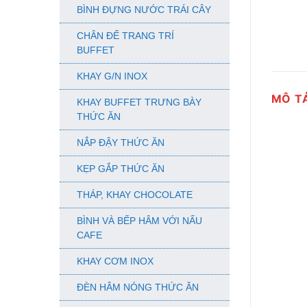
BÌNH ĐỰNG NƯỚC TRÁI CÂY
CHÂN ĐẾ TRANG TRÍ
BUFFET
KHAY G/N INOX
MÔ T
KHAY BUFFET TRƯNG BÀY
THỨC ĂN
NẮP ĐẬY THỨC ĂN
KẸP GẮP THỨC ĂN
THÁP, KHAY CHOCOLATE
BÌNH VÀ BẾP HÂM VỚI NẤU
CAFE
KHAY CƠM INOX
ĐÈN HÂM NÓNG THỨC ĂN