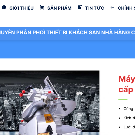
GIỚI THIỆU
SẢN PHẨM
TIN TỨC
CHÍNH
UYÊN PHÂN PHỐI THIẾT BỊ KHÁCH SẠN NHÀ HÀNG C
G
Máy 
cấp
Công 
Kích 
Lưỡi 