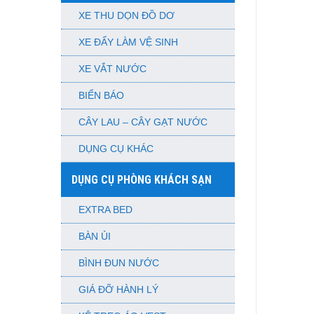
XE THU DỌN ĐỒ DƠ
XE ĐẨY LÀM VỆ SINH
XE VẮT NƯỚC
BIỂN BÁO
CÂY LAU – CÂY GẠT NƯỚC
DỤNG CỤ KHÁC
DỤNG CỤ PHÒNG KHÁCH SẠN
EXTRA BED
BÀN ỦI
BÌNH ĐUN NƯỚC
GIÁ ĐỠ HÀNH LÝ