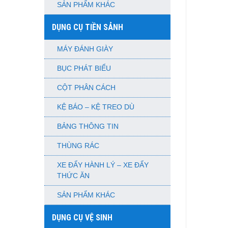
SẢN PHẨM KHÁC
DỤNG CỤ TIỀN SẢNH
MÁY ĐÁNH GIÀY
BỤC PHÁT BIỂU
CỘT PHÂN CÁCH
KỆ BÁO – KỆ TREO DÙ
BẢNG THÔNG TIN
THÙNG RÁC
XE ĐẨY HÀNH LÝ – XE ĐẨY
THỨC ĂN
SẢN PHẨM KHÁC
DỤNG CỤ VỆ SINH