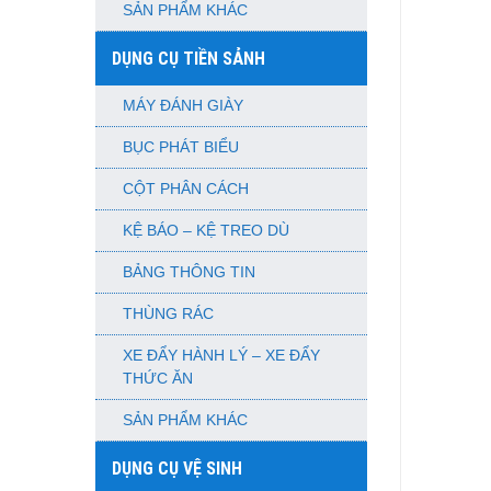
SẢN PHẨM KHÁC
DỤNG CỤ TIỀN SẢNH
MÁY ĐÁNH GIÀY
BỤC PHÁT BIỂU
CỘT PHÂN CÁCH
KỆ BÁO – KỆ TREO DÙ
BẢNG THÔNG TIN
THÙNG RÁC
XE ĐẨY HÀNH LÝ – XE ĐẨY
THỨC ĂN
SẢN PHẨM KHÁC
DỤNG CỤ VỆ SINH