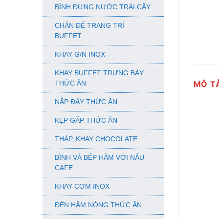
BÌNH ĐỰNG NƯỚC TRÁI CÂY
CHÂN ĐẾ TRANG TRÍ
BUFFET
KHAY G/N INOX
KHAY BUFFET TRƯNG BÀY
MÔ T
THỨC ĂN
NẮP ĐẬY THỨC ĂN
KẸP GẮP THỨC ĂN
THÁP, KHAY CHOCOLATE
BÌNH VÀ BẾP HÂM VỚI NẤU
CAFE
KHAY CƠM INOX
ĐÈN HÂM NÓNG THỨC ĂN