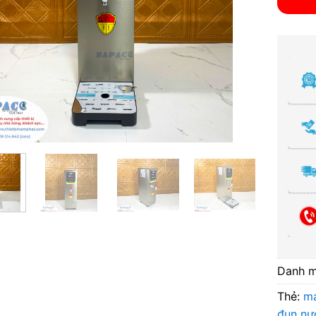
Danh 
Thẻ:
m
đun nư