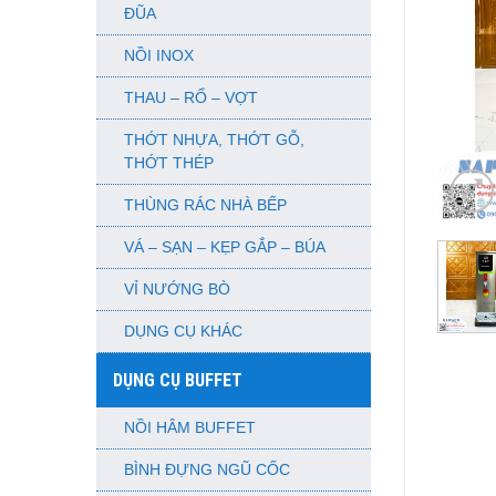
ĐŨA
NỒI INOX
THAU – RỔ – VỢT
THỚT NHỰA, THỚT GỖ,
THỚT THÉP
THÙNG RÁC NHÀ BẾP
VÁ – SẠN – KẸP GẮP – BÚA
VỈ NƯỚNG BÒ
DỤNG CỤ KHÁC
DỤNG CỤ BUFFET
NỒI HÂM BUFFET
BÌNH ĐỰNG NGŨ CỐC