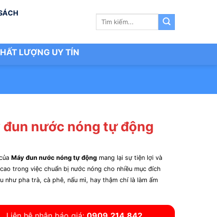
 SÁCH
Tìm
kiếm:
HẤT LƯỢNG UY TÍN
 đun nước nóng tự động
 của
Máy đun nước nóng tự động
mang lại sự tiện lợi và
 cao trong việc chuẩn bị nước nóng cho nhiều mục đích
u như pha trà, cà phê, nấu mì, hay thậm chí là làm ấm
Liên hệ nhận báo giá:
0909.214.842