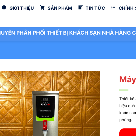
GIỚI THIỆU
SẢN PHẨM
TIN TỨC
CHÍNH
UYÊN PHÂN PHỐI THIẾT BỊ KHÁCH SẠN NHÀ HÀNG C
G
Máy
Thiết kế
hiệu quả
khác nha
phòng.