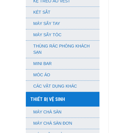
KỆ TREO ÁO VEST
KÉT SẮT
MÁY SẤY TAY
MÁY SẤY TÓC
THÙNG RÁC PHÒNG KHÁCH
SẠN
MINI BAR
MÓC ÁO
CÁC VẬT DỤNG KHÁC
THIẾT BỊ VỆ SINH
MÁY CHÀ SÀN
MÁY CHÀ SÀN ĐƠN