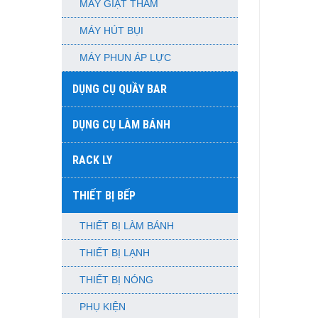
MÁY GIẶT THẢM
MÁY HÚT BỤI
MÁY PHUN ÁP LỰC
DỤNG CỤ QUẦY BAR
DỤNG CỤ LÀM BÁNH
RACK LY
THIẾT BỊ BẾP
THIẾT BỊ LÀM BÁNH
THIẾT BỊ LẠNH
THIẾT BỊ NÓNG
PHỤ KIỆN