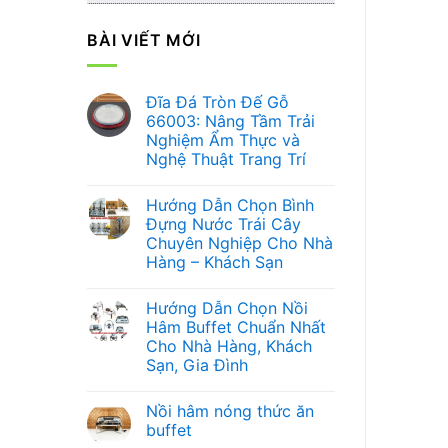
BÀI VIẾT MỚI
Đĩa Đá Tròn Đế Gỗ
66003: Nâng Tầm Trải
Nghiệm Ẩm Thực và
Nghệ Thuật Trang Trí
Không
có
Hướng Dẫn Chọn Bình
bình
luận
Đựng Nước Trái Cây
ở
Chuyên Nghiệp Cho Nhà
Đĩa
Đá
Hàng – Khách Sạn
Tròn
Đế
Không
Gỗ
có
Hướng Dẫn Chọn Nồi
66003:
bình
Nâng
luận
Hâm Buffet Chuẩn Nhất
ở
Tầm
Cho Nhà Hàng, Khách
Hướng
Trải
Dẫn
Nghiệm
Sạn, Gia Đình
Chọn
Ẩm
Bình
Không
Thực
Đựng
có
và
Nồi hâm nóng thức ăn
Nước
bình
Nghệ
Trái
luận
Thuật
buffet
ở
Cây
Trang