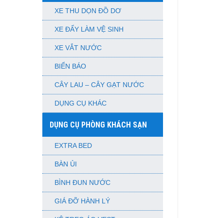
XE THU DỌN ĐỒ DƠ
XE ĐẨY LÀM VỆ SINH
XE VẮT NƯỚC
BIỂN BÁO
CÂY LAU – CÂY GẠT NƯỚC
DỤNG CỤ KHÁC
DỤNG CỤ PHÒNG KHÁCH SẠN
EXTRA BED
BÀN ỦI
BÌNH ĐUN NƯỚC
GIÁ ĐỠ HÀNH LÝ