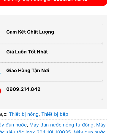
Cam Kết Chất Lượng
Giá Luôn Tốt Nhất
Giao Hàng Tận Nơi
0909.214.842
mục:
Thiết bị nóng
,
Thiết bị bếp
áy đun nước
,
Máy đun nước nóng tự động
,
Máy
ớc siêu tốc inox 304 10L K0035
,
Máy đun nước