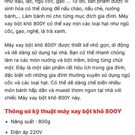
như đậu, lạc, ngũ cốc, gạo … Từ đó, sản phẩm được vi
sinh hóa có thể dùng để nấu cháo, nấu chè, nướng
bánh,… Làm bánh mì cho từng mục đích gia đình. Máy
xay bột khô 800Y có thể xay mịn các loại hạt như ngũ
cốc, gạo, nghệ, lá trà xanh.
Máy xay bột khô 800Y được thiết kế nhỏ gọn, di động
và dễ dàng sử dụng tại nhà. Bạn có thể nhanh chóng
làm ra các món nướng và bột mềm, bông từng chút
một. Đây là một sản phẩm rất hữu ích trong gia đình,
đặc biệt với những gia đình thường xuyên sử dụng ngũ
cốc và các loại hạt. Có thể dễ dàng chế biến nhiều
món bánh hấp dẫn và muesli thơm ngon tại nhà với
chiếc Máy xay bột khô 800Y này.
Thông số kỹ thuật máy xay bột khô 800Y
Năng suất : 800g
Điện áp 220V