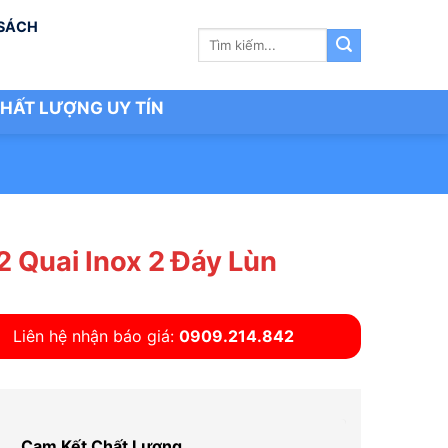
 SÁCH
Tìm
kiếm:
HẤT LƯỢNG UY TÍN
2 Quai Inox 2 Đáy Lùn
Liên hệ nhận báo giá:
0909.214.842
Cam Kết Chất Lượng