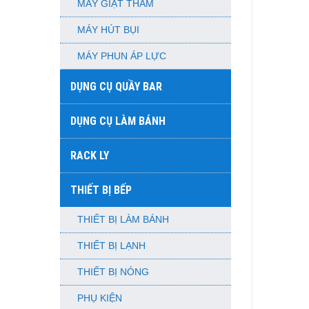
MÁY GIẶT THẢM
MÁY HÚT BỤI
MÁY PHUN ÁP LỰC
DỤNG CỤ QUẦY BAR
DỤNG CỤ LÀM BÁNH
RACK LY
THIẾT BỊ BẾP
THIẾT BỊ LÀM BÁNH
THIẾT BỊ LẠNH
THIẾT BỊ NÓNG
PHỤ KIỆN