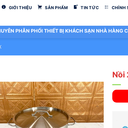
GIỚI THIỆU
SẢN PHẨM
TIN TỨC
CHÍNH
UYÊN PHÂN PHỐI THIẾT BỊ KHÁCH SẠN NHÀ HÀNG C
X
Nồi 