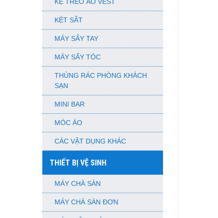
KỆ TREO ÁO VEST
KÉT SẮT
MÁY SẤY TAY
MÁY SẤY TÓC
THÙNG RÁC PHÒNG KHÁCH
SẠN
MINI BAR
MÓC ÁO
CÁC VẬT DỤNG KHÁC
THIẾT BỊ VỆ SINH
MÁY CHÀ SÀN
MÁY CHÀ SÀN ĐƠN