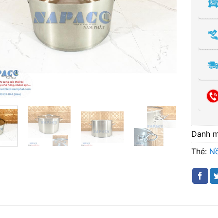
Danh 
Thẻ:
Nồ