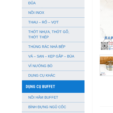
ĐŨA
NỒI INOX
THAU – RỔ – VỢT
THỚT NHỰA, THỚT GỖ,
THỚT THÉP
THÙNG RÁC NHÀ BẾP
VÁ – SẠN – KẸP GẮP – BÚA
VỈ NƯỚNG BÒ
DỤNG CỤ KHÁC
DỤNG CỤ BUFFET
NỒI HÂM BUFFET
BÌNH ĐỰNG NGŨ CỐC