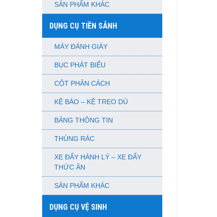
SẢN PHẨM KHÁC
DỤNG CỤ TIỀN SẢNH
MÁY ĐÁNH GIÀY
BỤC PHÁT BIỂU
CỘT PHÂN CÁCH
KỆ BÁO – KỆ TREO DÙ
BẢNG THÔNG TIN
THÙNG RÁC
XE ĐẨY HÀNH LÝ – XE ĐẨY
THỨC ĂN
SẢN PHẨM KHÁC
DỤNG CỤ VỆ SINH