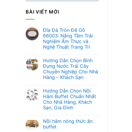
BÀI VIẾT MỚI
Đĩa Đá Tròn Đế Gỗ
66003: Nâng Tầm Trải
Nghiệm Ẩm Thực và
Nghệ Thuật Trang Trí
Không
có
Hướng Dẫn Chọn Bình
bình
luận
Đựng Nước Trái Cây
ở
Chuyên Nghiệp Cho Nhà
Đĩa
Đá
Hàng – Khách Sạn
Tròn
Đế
Không
Gỗ
có
Hướng Dẫn Chọn Nồi
66003:
bình
Nâng
luận
Hâm Buffet Chuẩn Nhất
ở
Tầm
Cho Nhà Hàng, Khách
Hướng
Trải
Dẫn
Nghiệm
Sạn, Gia Đình
Chọn
Ẩm
Bình
Không
Thực
Đựng
có
và
Nồi hâm nóng thức ăn
Nước
bình
Nghệ
Trái
luận
Thuật
buffet
ở
Cây
Trang