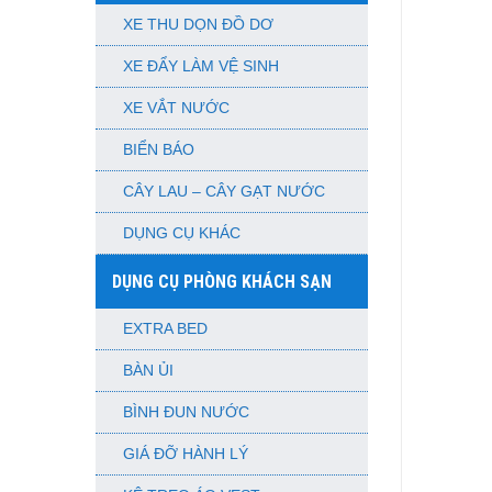
XE THU DỌN ĐỒ DƠ
XE ĐẨY LÀM VỆ SINH
XE VẮT NƯỚC
BIỂN BÁO
CÂY LAU – CÂY GẠT NƯỚC
DỤNG CỤ KHÁC
DỤNG CỤ PHÒNG KHÁCH SẠN
EXTRA BED
BÀN ỦI
BÌNH ĐUN NƯỚC
GIÁ ĐỠ HÀNH LÝ