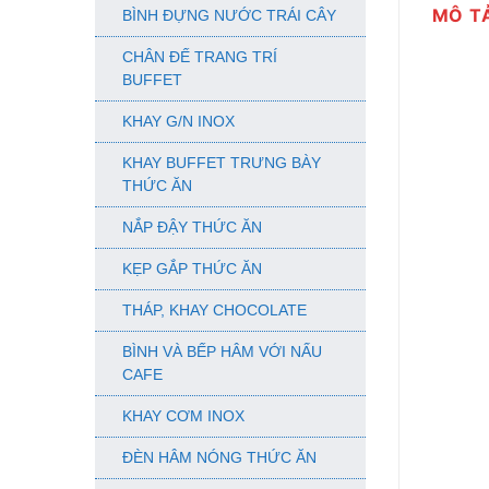
MÔ T
BÌNH ĐỰNG NƯỚC TRÁI CÂY
CHÂN ĐẾ TRANG TRÍ
BUFFET
KHAY G/N INOX
KHAY BUFFET TRƯNG BÀY
THỨC ĂN
NẮP ĐẬY THỨC ĂN
KẸP GẮP THỨC ĂN
THÁP, KHAY CHOCOLATE
BÌNH VÀ BẾP HÂM VỚI NẤU
CAFE
KHAY CƠM INOX
ĐÈN HÂM NÓNG THỨC ĂN