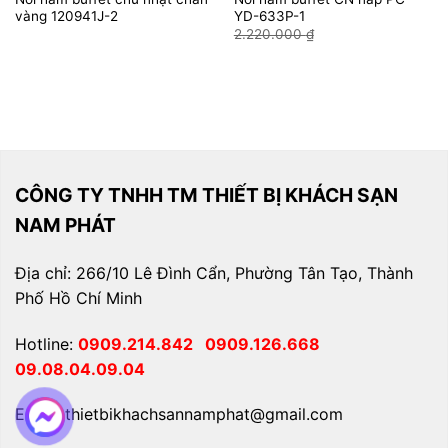
vàng 120941J-2
YD-633P-1
Giá
Giá
2.220.000
₫
1.850.000
₫
gốc
hiện
là:
tại
2.220.000 ₫.
là:
1.850.
CÔNG TY TNHH TM THIẾT BỊ KHÁCH SẠN
NAM PHÁT
Địa chỉ: 266/10 Lê Đình Cẩn, Phường Tân Tạo, Thành
Phố Hồ Chí Minh
Hotline:
0909.214.842
0909.126.668
09.08.04.09.04
Email: thietbikhachsannamphat@gmail.com