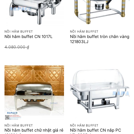
NỒI HÂM BUFFET
NỒI HÂM BUFFET
Nồi hâm buffet tròn chân vàng
Nồi hâm buffet CN 1017L
121803LJ
Giá
Giá
4.080.000
₫
3.400.000
₫
gốc
hiện
là:
tại
4.080.000 ₫.
là:
3.400.000 ₫.
NỒI HÂM BUFFET
NỒI HÂM BUFFET
Nồi hâm buffet chữ nhật giá rẻ
Nồi hâm buffet CN nắp PC