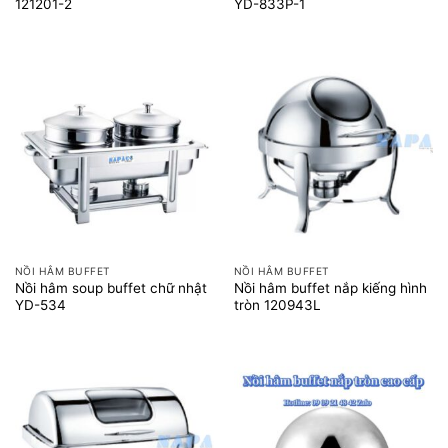
121201-2
YD-833P-1
NỒI HÂM BUFFET
NỒI HÂM BUFFET
Nồi hâm soup buffet chữ nhật
Nồi hâm buffet nắp kiếng hình
YD-534
tròn 120943L