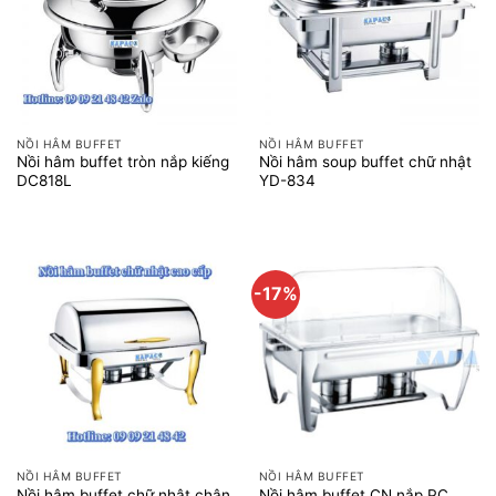
NỒI HÂM BUFFET
NỒI HÂM BUFFET
Nồi hâm buffet tròn nắp kiếng
Nồi hâm soup buffet chữ nhật
DC818L
YD-834
-17%
NỒI HÂM BUFFET
NỒI HÂM BUFFET
Nồi hâm buffet chữ nhật chân
Nồi hâm buffet CN nắp PC