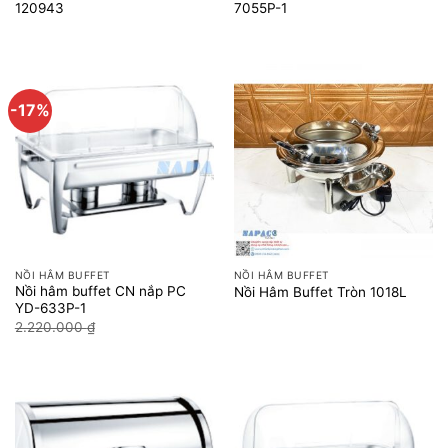
120943
7055P-1
-17%
NỒI HÂM BUFFET
NỒI HÂM BUFFET
Nồi hâm buffet CN nắp PC
Nồi Hâm Buffet Tròn 1018L
YD-633P-1
Giá
Giá
2.220.000
₫
1.850.000
₫
gốc
hiện
là:
tại
2.220.000 ₫.
là:
1.850.000 ₫.