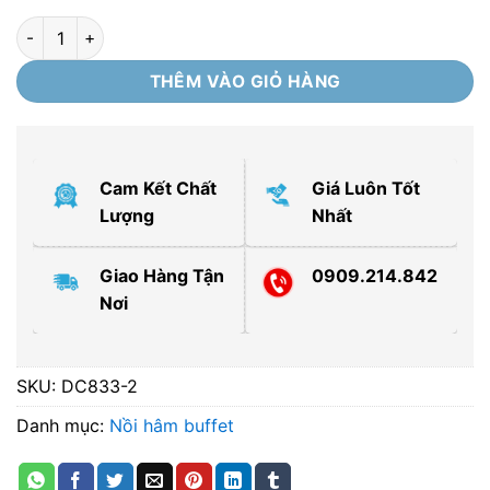
1.320.000 ₫.
Nồi hâm buffet CN DC833-2 số lượng
THÊM VÀO GIỎ HÀNG
Cam Kết Chất
Giá Luôn Tốt
Lượng
Nhất
Giao Hàng Tận
0909.214.842
Nơi
SKU:
DC833-2
Danh mục:
Nồi hâm buffet