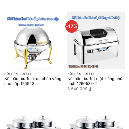
-17%
NỒI HÂM BUFFET
NỒI HÂM BUFFET
Nồi hâm buffet tròn chân vàng
Nồi hâm buffet mặt kiếng chữ
cao cấp 120943J
nhật 126053L-2
Giá
Giá
3.540.000
₫
2.950.000
₫
gốc
hiện
là:
tại
3.540.000 ₫.
là:
2.950.