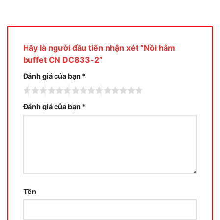
Hãy là người đầu tiên nhận xét “Nồi hâm
buffet CN DC833-2”
Đánh giá của bạn
*
Đánh giá của bạn
*
Tên