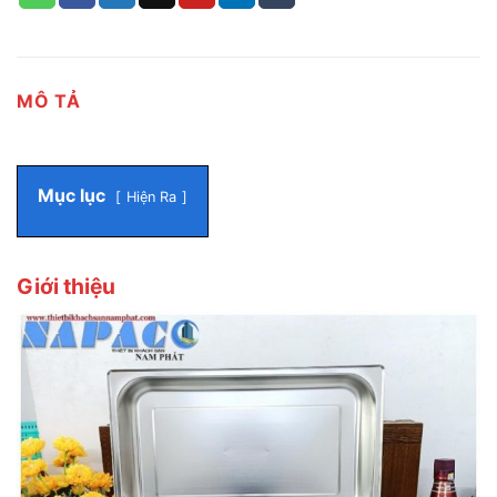
MÔ TẢ
Mục lục
Hiện Ra
Giới thiệu