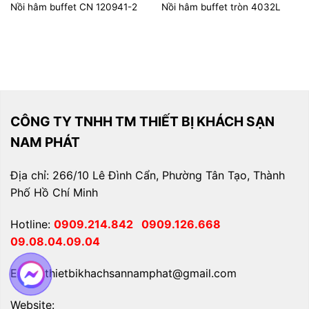
Nồi hâm buffet CN 120941-2
Nồi hâm buffet tròn 4032L
CÔNG TY TNHH TM THIẾT BỊ KHÁCH SẠN
NAM PHÁT
Địa chỉ: 266/10 Lê Đình Cẩn, Phường Tân Tạo, Thành
Phố Hồ Chí Minh
Hotline:
0909.214.842
0909.126.668
09.08.04.09.04
Email: thietbikhachsannamphat@gmail.com
Website: