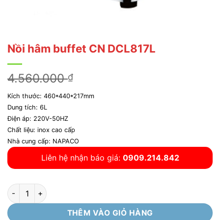
Nồi hâm buffet CN DCL817L
Giá
Giá
4.560.000
3.800.000
₫
₫
gốc
hiện
Kích thước: 460*440*217mm
là:
tại
Dung tích: 6L
4.560.000 ₫.
là:
Điện áp: 220V-50HZ
3.800.000 ₫
Chất liệu: inox cao cấp
Nhà cung cấp: NAPACO
Liên hệ nhận báo giá:
0909.214.842
Nồi hâm buffet CN DCL817L số lượng
THÊM VÀO GIỎ HÀNG