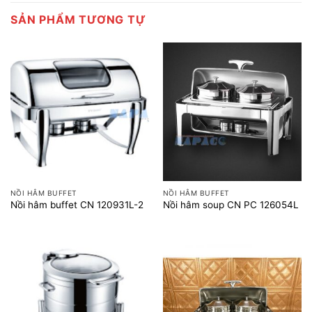
SẢN PHẨM TƯƠNG TỰ
NỒI HÂM BUFFET
NỒI HÂM BUFFET
Nồi hâm buffet CN 120931L-2
Nồi hâm soup CN PC 126054L