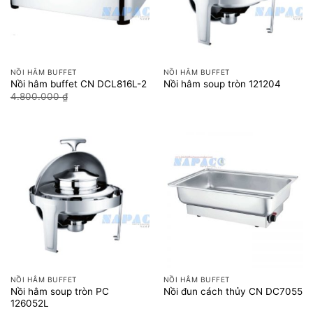
NỒI HÂM BUFFET
NỒI HÂM BUFFET
Nồi hâm buffet CN DCL816L-2
Nồi hâm soup tròn 121204
Giá
Giá
4.800.000
₫
4.000.000
₫
gốc
hiện
là:
tại
4.800.000 ₫.
là:
4.000.000 ₫.
NỒI HÂM BUFFET
NỒI HÂM BUFFET
Nồi hâm soup tròn PC
Nồi đun cách thủy CN DC7055
126052L