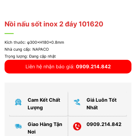
Nồi nấu sốt inox 2 đáy 101620
Kích thước: φ300×H180x0.8mm
Nhà cung cấp: NAPACO
Trọng lượng: Đang cập nhật
Liên hệ nhận báo giá:
0909.214.842
Cam Kết Chất
Giá Luôn Tốt
Lượng
Nhất
Giao Hàng Tận
0909.214.842
Nơi