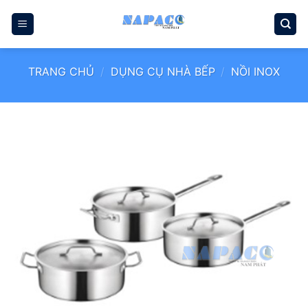
Bỏ
qua
nội
dung
TRANG CHỦ
/
DỤNG CỤ NHÀ BẾP
/
NỒI INOX