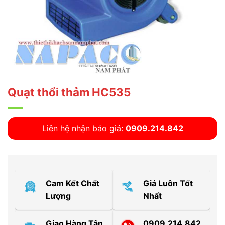
Quạt thổi thảm HC535
Liên hệ nhận báo giá:
0909.214.842
Cam Kết Chất
Giá Luôn Tốt
Lượng
Nhất
Giao Hàng Tận
0909.214.842