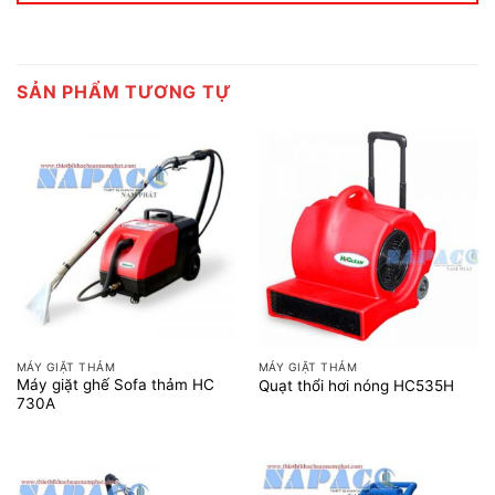
SẢN PHẨM TƯƠNG TỰ
MÁY GIẶT THẢM
MÁY GIẶT THẢM
Máy giặt ghế Sofa thảm HC
Quạt thổi hơi nóng HC535H
730A