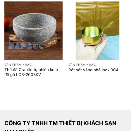
SẢN PHẨM KHÁC
SẢN PHẨM KHÁC
Thố đá Granite tự nhiên kèm
Rót sốt vàng nhỏ inox 304
đế gỗ LCS-2008KV
CÔNG TY TNHH TM THIẾT BỊ KHÁCH SẠN