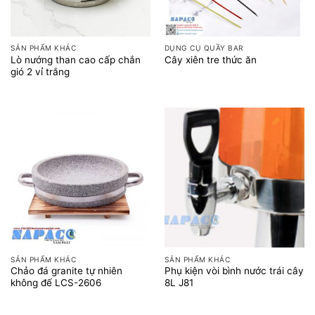
SẢN PHẨM KHÁC
DỤNG CỤ QUẦY BAR
Lò nướng than cao cấp chắn
Cây xiên tre thức ăn
gió 2 vỉ trắng
SẢN PHẨM KHÁC
SẢN PHẨM KHÁC
Chảo đá granite tự nhiên
Phụ kiện vòi bình nước trái cây
không đế LCS-2606
8L J81