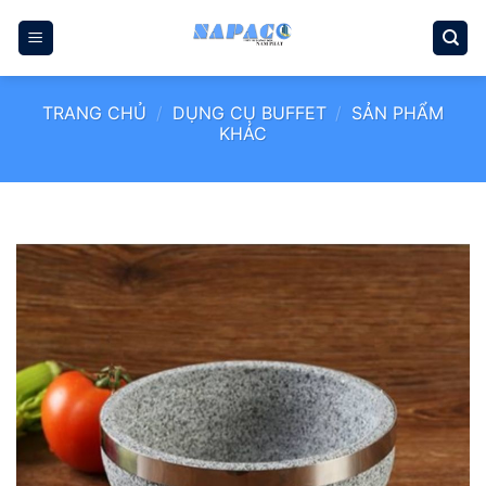
Bỏ
qua
nội
dung
TRANG CHỦ
/
DỤNG CỤ BUFFET
/
SẢN PHẨM
KHÁC