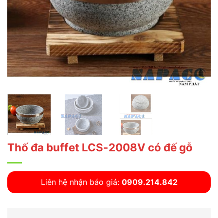
Thố đa buffet LCS-2008V có đế gỗ
Liên hệ nhận báo giá:
0909.214.842