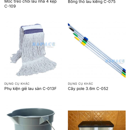
Móc treo chổi lau nhà 4 kẹp
Bông thỏ lau kiếng C-075
C-109
DỤNG CỤ KHÁC
DỤNG CỤ KHÁC
Phụ kiện giẻ lau sàn C-013F
Cây pole 3.6m C-052