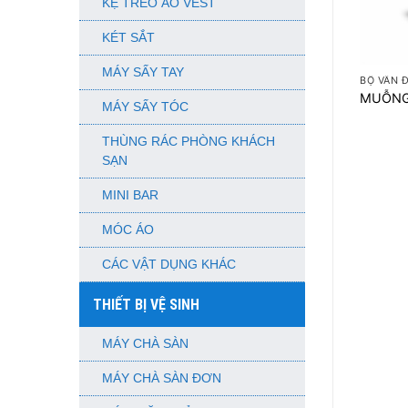
KỆ TREO ÁO VEST
KÉT SẮT
+
MÁY SẤY TAY
BỘ VÂN 
MUỖNG
MÁY SẤY TÓC
THÙNG RÁC PHÒNG KHÁCH
SẠN
MINI BAR
MÓC ÁO
CÁC VẬT DỤNG KHÁC
THIẾT BỊ VỆ SINH
MÁY CHÀ SÀN
MÁY CHÀ SÀN ĐƠN