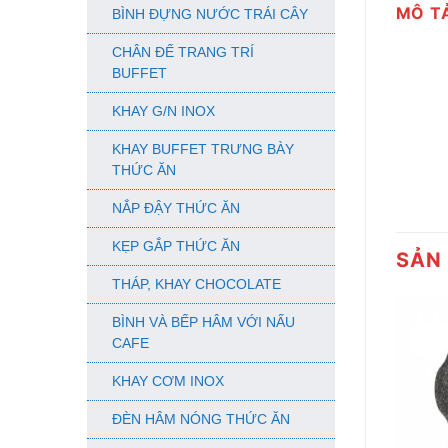
MÔ T
BÌNH ĐỰNG NƯỚC TRÁI CÂY
CHÂN ĐẾ TRANG TRÍ
BUFFET
KHAY G/N INOX
KHAY BUFFET TRƯNG BÀY
THỨC ĂN
NẮP ĐẬY THỨC ĂN
KẸP GẮP THỨC ĂN
SẢN
THÁP, KHAY CHOCOLATE
BÌNH VÀ BẾP HÂM VỚI NẤU
CAFE
KHAY CƠM INOX
ĐÈN HÂM NÓNG THỨC ĂN