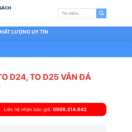
 SÁCH
Tìm
kiếm:
HẤT LƯỢNG UY TÍN
TO D24, TO D25 VÂN ĐÁ
N
Liên hệ nhận báo giá:
0909.214.842