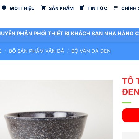
GIỚI THIỆU
SẢN PHẨM
TIN TỨC
CHÍNH
UYÊN PHÂN PHỐI THIẾT BỊ KHÁCH SẠN NHÀ HÀNG C
E
/
BỘ SẢN PHẨM VÂN ĐÁ
/
BỘ VÂN ĐÁ ĐEN
TÔ 
ĐE