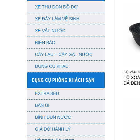
XE THU DỌN ĐỒ DƠ
XE ĐẨY LÀM VỆ SINH
XE VẮT NƯỚC
BIỂN BÁO
CÂY LAU – CÂY GẠT NƯỚC
+
DỤNG CỤ KHÁC
BỘ VÂN 
TÔ XOẮ
DỤNG CỤ PHÒNG KHÁCH SẠN
ĐÁ ĐE
EXTRA BED
BÀN ỦI
BÌNH ĐUN NƯỚC
GIÁ ĐỠ HÀNH LÝ