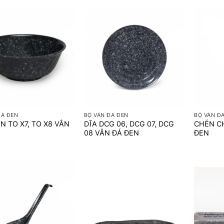
+
+
ĐÁ ĐEN
BỘ VÂN ĐÁ ĐEN
BỘ VÂN Đ
N TO X7, TO X8 VÂN
DĨA DCG 06, DCG 07, DCG
CHÉN C
N
08 VÂN ĐÁ ĐEN
ĐEN