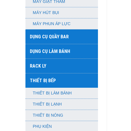
MÁY GIẶT THẢM
MÁY HÚT BỤI
MÁY PHUN ÁP LỰC
DỤNG CỤ QUẦY BAR
DỤNG CỤ LÀM BÁNH
RACK LY
THIẾT BỊ BẾP
THIẾT BỊ LÀM BÁNH
THIẾT BỊ LẠNH
THIẾT BỊ NÓNG
PHỤ KIỆN