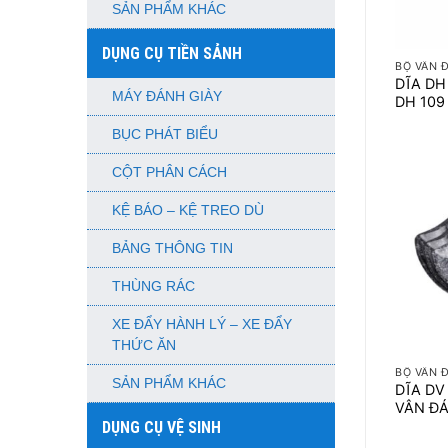
SẢN PHẨM KHÁC
+
DỤNG CỤ TIỀN SẢNH
BỘ VÂN 
DĨA DH 
MÁY ĐÁNH GIÀY
DH 109
BỤC PHÁT BIỂU
CỘT PHÂN CÁCH
KỆ BÁO – KỆ TREO DÙ
BẢNG THÔNG TIN
THÙNG RÁC
XE ĐẨY HÀNH LÝ – XE ĐẨY
+
THỨC ĂN
BỘ VÂN 
SẢN PHẨM KHÁC
DĨA DV 
VÂN Đ
DỤNG CỤ VỆ SINH