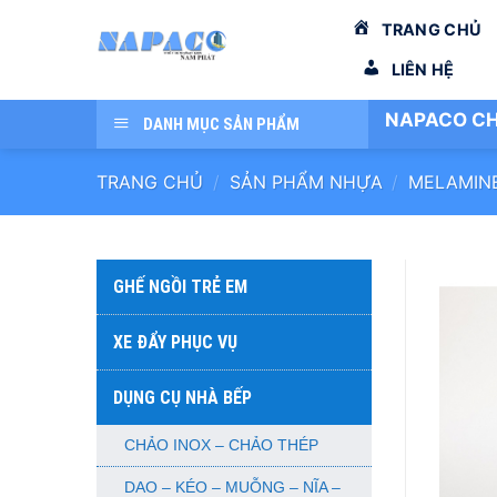
Bỏ
TRANG CHỦ
qua
nội
LIÊN HỆ
dung
NAPACO CH
DANH MỤC SẢN PHẨM
TRANG CHỦ
/
SẢN PHẨM NHỰA
/
MELAMIN
GHẾ NGỒI TRẺ EM
XE ĐẨY PHỤC VỤ
DỤNG CỤ NHÀ BẾP
CHẢO INOX – CHẢO THÉP
DAO – KÉO – MUỖNG – NĨA –