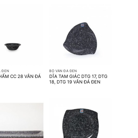
+
Á ĐEN
BỘ VÂN ĐÁ ĐEN
HẤM CC 28 VÂN ĐÁ
DĨA TAM GIÁC DTG 17, DTG
18, DTG 19 VÂN ĐÁ ĐEN