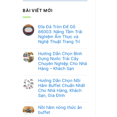
BÀI VIẾT MỚI
Đĩa Đá Tròn Đế Gỗ
66003: Nâng Tầm Trải
Nghiệm Ẩm Thực và
Nghệ Thuật Trang Trí
Không
có
Hướng Dẫn Chọn Bình
bình
luận
Đựng Nước Trái Cây
ở
Chuyên Nghiệp Cho Nhà
Đĩa
Đá
Hàng – Khách Sạn
Tròn
Đế
Không
Gỗ
có
Hướng Dẫn Chọn Nồi
66003:
bình
Nâng
luận
Hâm Buffet Chuẩn Nhất
ở
Tầm
Cho Nhà Hàng, Khách
Hướng
Trải
Dẫn
Nghiệm
Sạn, Gia Đình
Chọn
Ẩm
Bình
Không
Thực
Đựng
có
và
Nồi hâm nóng thức ăn
Nước
bình
Nghệ
Trái
luận
Thuật
buffet
ở
Cây
Trang