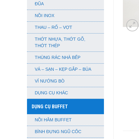
ĐŨA
NỒI INOX
THAU – RỔ – VỢT
THỚT NHỰA, THỚT GỖ,
THỚT THÉP
THÙNG RÁC NHÀ BẾP
VÁ – SẠN – KẸP GẮP – BÚA
VỈ NƯỚNG BÒ
DỤNG CỤ KHÁC
DỤNG CỤ BUFFET
NỒI HÂM BUFFET
BÌNH ĐỰNG NGŨ CỐC