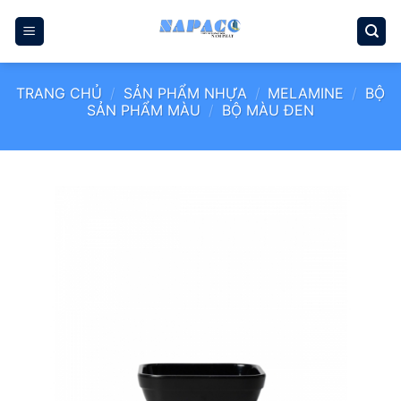
Bỏ
qua
nội
dung
TRANG CHỦ
/
SẢN PHẨM NHỰA
/
MELAMINE
/
BỘ
SẢN PHẨM MÀU
/
BỘ MÀU ĐEN