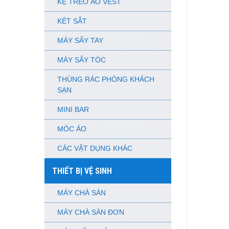
KỆ TREO ÁO VEST
KÉT SẮT
MÁY SẤY TAY
MÁY SẤY TÓC
THÙNG RÁC PHÒNG KHÁCH
SẠN
MINI BAR
MÓC ÁO
CÁC VẬT DỤNG KHÁC
THIẾT BỊ VỆ SINH
MÁY CHÀ SÀN
MÁY CHÀ SÀN ĐƠN