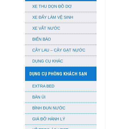
XE THU DỌN ĐỒ DƠ
XE ĐẨY LÀM VỆ SINH
XE VẮT NƯỚC
BIỂN BÁO
CÂY LAU – CÂY GẠT NƯỚC
DỤNG CỤ KHÁC
DỤNG CỤ PHÒNG KHÁCH SẠN
EXTRA BED
BÀN ỦI
BÌNH ĐUN NƯỚC
GIÁ ĐỠ HÀNH LÝ