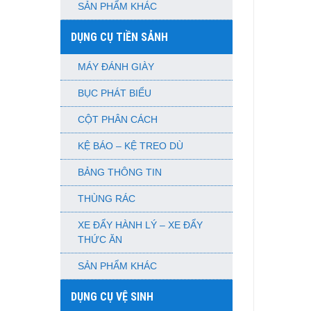
SẢN PHẨM KHÁC
DỤNG CỤ TIỀN SẢNH
MÁY ĐÁNH GIÀY
BỤC PHÁT BIỂU
CỘT PHÂN CÁCH
KỆ BÁO – KỆ TREO DÙ
BẢNG THÔNG TIN
THÙNG RÁC
XE ĐẨY HÀNH LÝ – XE ĐẨY
THỨC ĂN
SẢN PHẨM KHÁC
DỤNG CỤ VỆ SINH