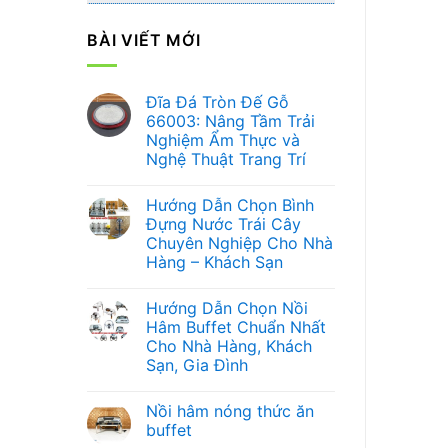
BÀI VIẾT MỚI
Đĩa Đá Tròn Đế Gỗ
66003: Nâng Tầm Trải
Nghiệm Ẩm Thực và
Nghệ Thuật Trang Trí
Không
có
Hướng Dẫn Chọn Bình
bình
luận
Đựng Nước Trái Cây
ở
Chuyên Nghiệp Cho Nhà
Đĩa
Đá
Hàng – Khách Sạn
Tròn
Đế
Không
Gỗ
có
Hướng Dẫn Chọn Nồi
66003:
bình
Nâng
luận
Hâm Buffet Chuẩn Nhất
ở
Tầm
Cho Nhà Hàng, Khách
Hướng
Trải
Dẫn
Nghiệm
Sạn, Gia Đình
Chọn
Ẩm
Bình
Không
Thực
Đựng
có
và
Nồi hâm nóng thức ăn
Nước
bình
Nghệ
Trái
luận
Thuật
buffet
ở
Cây
Trang