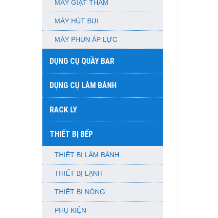
MÁY GIẶT THẢM
MÁY HÚT BỤI
MÁY PHUN ÁP LỰC
DỤNG CỤ QUẦY BAR
DỤNG CỤ LÀM BÁNH
RACK LY
THIẾT BỊ BẾP
THIẾT BỊ LÀM BÁNH
THIẾT BỊ LẠNH
THIẾT BỊ NÓNG
PHỤ KIỆN