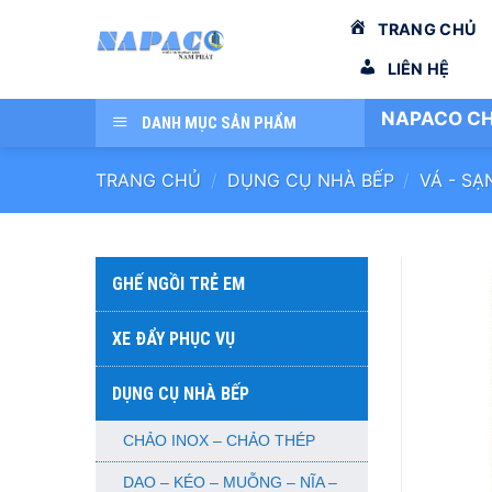
Bỏ
TRANG CHỦ
qua
nội
LIÊN HỆ
dung
NAPACO CH
DANH MỤC SẢN PHẨM
TRANG CHỦ
/
DỤNG CỤ NHÀ BẾP
/
VÁ - SẠ
GHẾ NGỒI TRẺ EM
XE ĐẨY PHỤC VỤ
DỤNG CỤ NHÀ BẾP
CHẢO INOX – CHẢO THÉP
DAO – KÉO – MUỖNG – NĨA –