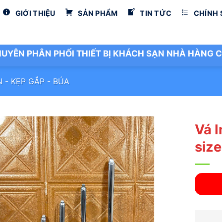
GIỚI THIỆU
SẢN PHẨM
TIN TỨC
CHÍNH
UYÊN PHÂN PHỐI THIẾT BỊ KHÁCH SẠN NHÀ HÀNG C
N - KẸP GẮP - BÚA
Vá 
size