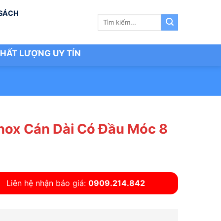
 SÁCH
Tìm
kiếm:
HẤT LƯỢNG UY TÍN
Inox Cán Dài Có Đầu Móc 8
Liên hệ nhận báo giá:
0909.214.842