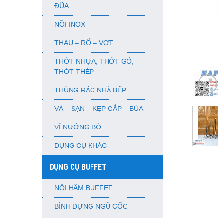
ĐŨA
NỒI INOX
THAU – RỔ – VỢT
THỚT NHỰA, THỚT GỖ,
THỚT THÉP
THÙNG RÁC NHÀ BẾP
VÁ – SẠN – KẸP GẮP – BÚA
VỈ NƯỚNG BÒ
DỤNG CỤ KHÁC
DỤNG CỤ BUFFET
NỒI HÂM BUFFET
BÌNH ĐỰNG NGŨ CỐC