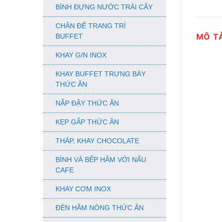
BÌNH ĐỰNG NƯỚC TRÁI CÂY
CHÂN ĐẾ TRANG TRÍ
MÔ T
BUFFET
KHAY G/N INOX
KHAY BUFFET TRƯNG BÀY
THỨC ĂN
NẮP ĐẬY THỨC ĂN
KẸP GẮP THỨC ĂN
THÁP, KHAY CHOCOLATE
BÌNH VÀ BẾP HÂM VỚI NẤU
CAFE
KHAY CƠM INOX
ĐÈN HÂM NÓNG THỨC ĂN