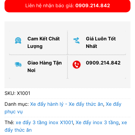
Liên hệ nhận báo giá:
0909.214.842
Cam Kết Chất
Giá Luôn Tốt
Lượng
Nhất
Giao Hàng Tận
0909.214.842
Nơi
SKU:
X1001
Danh mục:
Xe đẩy hành lý - Xe đẩy thức ăn
,
Xe đẩy
phục vụ
Thẻ:
xe đẩy 3 tầng inox X1001
,
Xe đẩy inox 3 tầng
,
xe
đẩy thức ăn