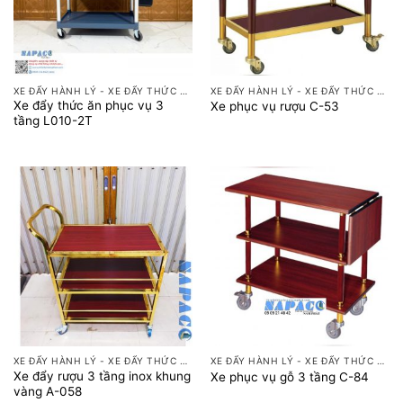
XE ĐẨY HÀNH LÝ - XE ĐẨY THỨC ĂN
XE ĐẨY HÀNH LÝ - XE ĐẨY THỨC ĂN
Xe đẩy thức ăn phục vụ 3
Xe phục vụ rượu C-53
tầng L010-2T
XE ĐẨY HÀNH LÝ - XE ĐẨY THỨC ĂN
XE ĐẨY HÀNH LÝ - XE ĐẨY THỨC ĂN
Xe đẩy rượu 3 tầng inox khung
Xe phục vụ gỗ 3 tầng C-84
vàng A-058