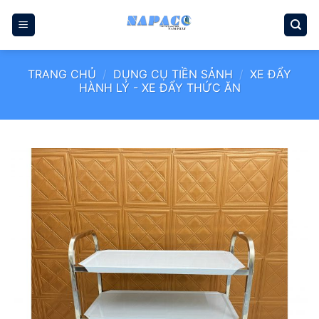
Bỏ
qua
nội
dung
TRANG CHỦ
/
DỤNG CỤ TIỀN SẢNH
/
XE ĐẨY
HÀNH LÝ - XE ĐẨY THỨC ĂN