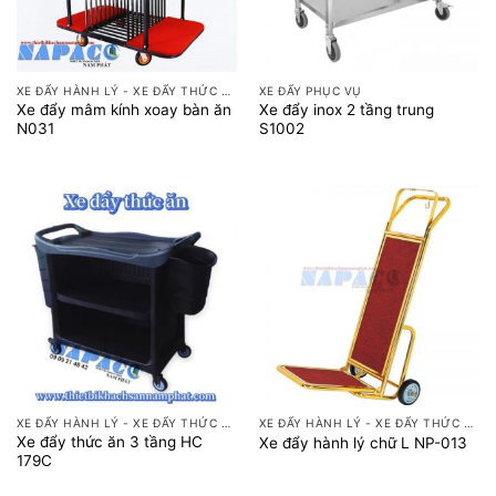
XE ĐẨY HÀNH LÝ - XE ĐẨY THỨC ĂN
XE ĐẨY PHỤC VỤ
Xe đẩy mâm kính xoay bàn ăn
Xe đẩy inox 2 tầng trung
N031
S1002
XE ĐẨY HÀNH LÝ - XE ĐẨY THỨC ĂN
XE ĐẨY HÀNH LÝ - XE ĐẨY THỨC ĂN
Xe đẩy thức ăn 3 tầng HC
Xe đẩy hành lý chữ L NP-013
179C