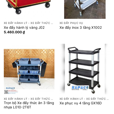
XE ĐẨY HÀNH LÝ - XE ĐẨY THỨC ĂN
XE ĐẨY PHỤC VỤ
Xe đẩy hành lý vàng J02
Xe đẩy inox 3 tầng X1002
5.460.000
₫
XE ĐẨY HÀNH LÝ - XE ĐẨY THỨC ĂN
XE ĐẨY HÀNH LÝ - XE ĐẨY THỨC ĂN
Trọn bộ Xe đẩy thức ăn 3 tầng
Xe phục vụ 4 tầng GX16D
nhựa L010-2T6T