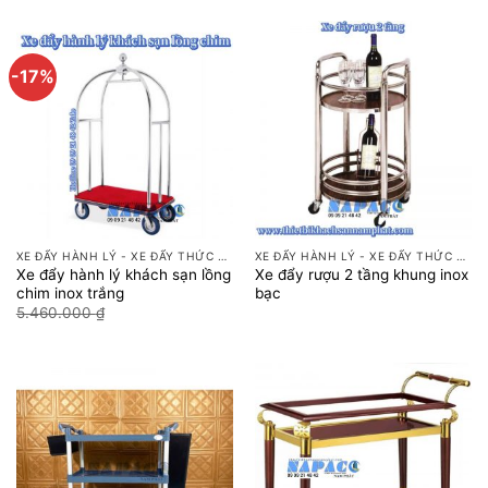
-17%
XE ĐẨY HÀNH LÝ - XE ĐẨY THỨC ĂN
XE ĐẨY HÀNH LÝ - XE ĐẨY THỨC ĂN
Xe đẩy hành lý khách sạn lồng
Xe đẩy rượu 2 tầng khung inox
chim inox trắng
bạc
Giá
Giá
5.460.000
₫
4.550.000
₫
gốc
hiện
là:
tại
5.460.000 ₫.
là:
4.550.000 ₫.