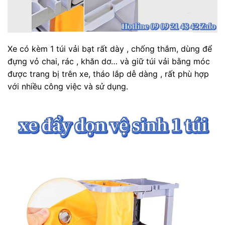
Xe có kèm 1 túi vải bạt rất dày , chống thắm, dùng để
đựng vỏ chai, rác , khăn dơ… và giữ túi vải bằng móc
được trang bị trên xe, tháo lắp dễ dàng , rất phù hợp
với nhiều công việc và sử dụng.