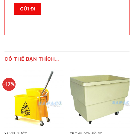
CÓ THỂ BẠN THÍCH…
-17%
XE VẮT NƯỚC
XE THU DỌN ĐỒ DƠ