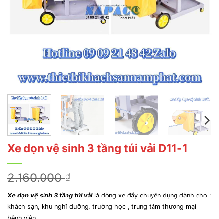
Xe dọn vệ sinh 3 tầng túi vải D11-1
Giá
Giá
2.160.000
1.800.000
₫
₫
gốc
hiện
Xe dọn vệ sinh 3 tầng túi vải
là dòng xe đẩy chuyên dụng dành cho :
là:
tại
khách sạn, khu nghĩ dưỡng, trường học , trung tâm thương mại,
2.160.000 ₫.
là:
bệnh viện