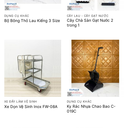
DỤNG CỤ KHÁC
CÂY LAU - CÂY GẠT NƯỚC
Cây Chà Sàn Gạt Nước 2
Bộ Bông Thỏ Lau Kiếng 3 Size
trong 1
XE ĐẨY LÀM VỆ SINH
DỤNG CỤ KHÁC
Ky Rác Nhựa Chao Bao C-
Xe Dọn Vệ Sinh Inox FW-08A
019C