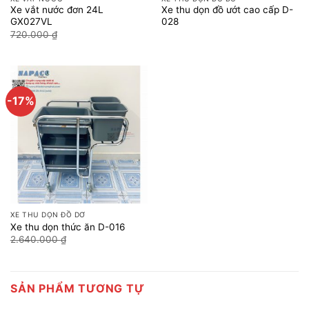
Xe vắt nước đơn 24L
Xe thu dọn đồ ướt cao cấp D-
GX027VL
028
Giá
Giá
720.000
₫
600.000
₫
gốc
hiện
là:
tại
720.000 ₫.
là:
600.000 ₫.
-17%
XE THU DỌN ĐỒ DƠ
Xe thu dọn thức ăn D-016
Giá
Giá
2.640.000
₫
2.200.000
₫
gốc
hiện
là:
tại
2.640.000 ₫.
là:
2.200.000 ₫.
SẢN PHẨM TƯƠNG TỰ