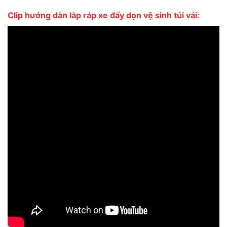
Clip hướng dẫn lắp ráp xe đẩy dọn vệ sinh túi vải: