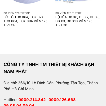
BỘ VIỀN 176 TIPTOP
BỘ VIỀN 176 TIPTOP
BỘ TÔ TOX 06A, TOX 07A,
BỘ DĨA DB X6, DB X7, DB X8,
TOX 08A, TOX 09A VIỀN 176
DB X9, DB X10 VIỀN 176
TIPTOP
TIPTOP
CÔNG TY TNHH TM THIẾT BỊ KHÁCH SẠN
NAM PHÁT
Địa chỉ: 266/10 Lê Đình Cẩn, Phường Tân Tạo, Thành
Phố Hồ Chí Minh
Hotline:
0909.214.842
0909.126.668
09.08.04.09.04