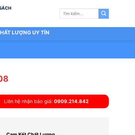
 SÁCH
Tìm
kiếm:
HẤT LƯỢNG UY TÍN
08
Liên hệ nhận báo giá:
0909.214.842
Cam Kết Chất Lượng