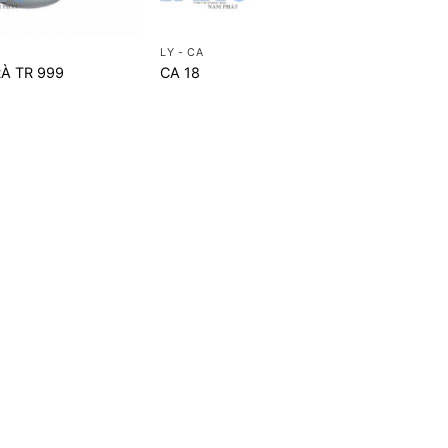
+
LY - CA
À TR 999
CA 18