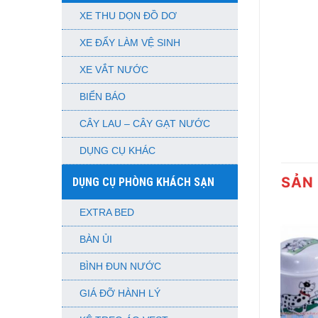
XE THU DỌN ĐỒ DƠ
XE ĐẨY LÀM VỆ SINH
XE VẮT NƯỚC
BIỂN BÁO
CÂY LAU – CÂY GẠT NƯỚC
DỤNG CỤ KHÁC
SẢN
DỤNG CỤ PHÒNG KHÁCH SẠN
EXTRA BED
BÀN ỦI
BÌNH ĐUN NƯỚC
GIÁ ĐỠ HÀNH LÝ