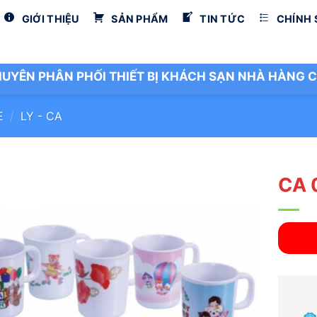
GIỚI THIỆU
SẢN PHẨM
TIN TỨC
CHÍNH
UYÊN PHÂN PHỐI THIẾT BỊ KHÁCH SẠN NHÀ HÀNG C
E
/
LY - CA
CA 