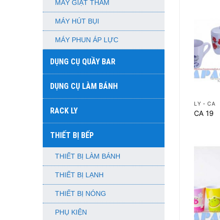
MÁY GIẶT THẢM
MÁY HÚT BỤI
MÁY PHUN ÁP LỰC
DỤNG CỤ QUẦY BAR
DỤNG CỤ LÀM BÁNH
+
LY - CA
RACK LY
CA 19
THIẾT BỊ BẾP
THIẾT BỊ LÀM BÁNH
THIẾT BỊ LẠNH
THIẾT BỊ NÓNG
PHỤ KIỆN