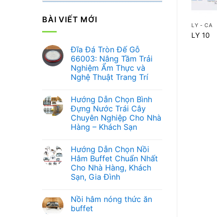
+
BÀI VIẾT MỚI
LY - CA
LY 10
Đĩa Đá Tròn Đế Gỗ
66003: Nâng Tầm Trải
Nghiệm Ẩm Thực và
Nghệ Thuật Trang Trí
Không
có
Hướng Dẫn Chọn Bình
bình
luận
Đựng Nước Trái Cây
ở
Chuyên Nghiệp Cho Nhà
Đĩa
Đá
Hàng – Khách Sạn
Tròn
Đế
Không
Gỗ
có
Hướng Dẫn Chọn Nồi
66003:
bình
Nâng
luận
Hâm Buffet Chuẩn Nhất
ở
Tầm
Cho Nhà Hàng, Khách
Hướng
Trải
Dẫn
Nghiệm
Sạn, Gia Đình
Chọn
Ẩm
Bình
Không
Thực
Đựng
có
và
Nồi hâm nóng thức ăn
Nước
bình
Nghệ
Trái
luận
Thuật
buffet
ở
Cây
Trang