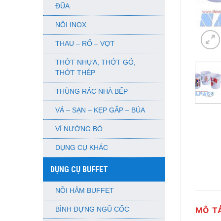
ĐŨA
NỒI INOX
THAU – RỔ – VỢT
THỚT NHỰA, THỚT GỖ,
THỚT THÉP
THÙNG RÁC NHÀ BẾP
VÁ – SẠN – KẸP GẮP – BÚA
VỈ NƯỚNG BÒ
DỤNG CỤ KHÁC
DỤNG CỤ BUFFET
NỒI HÂM BUFFET
MÔ T
BÌNH ĐỰNG NGŨ CỐC