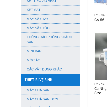
KỆ TREO ÁO VEST
+
KÉT SẮT
LY - CA
MÁY SẤY TAY
CA 56
MÁY SẤY TÓC
THÙNG RÁC PHÒNG KHÁCH
SẠN
MINI BAR
MÓC ÁO
CÁC VẬT DỤNG KHÁC
+
THIẾT BỊ VỆ SINH
LY - CA
Ca Nhự
MÁY CHÀ SÀN
Size
MÁY CHÀ SÀN ĐƠN