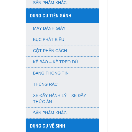
SẢN PHẨM KHÁC
DỤNG CỤ TIỀN SẢNH
MÁY ĐÁNH GIÀY
BỤC PHÁT BIỂU
CỘT PHÂN CÁCH
KỆ BÁO – KỆ TREO DÙ
BẢNG THÔNG TIN
THÙNG RÁC
XE ĐẨY HÀNH LÝ – XE ĐẨY
THỨC ĂN
SẢN PHẨM KHÁC
DỤNG CỤ VỆ SINH