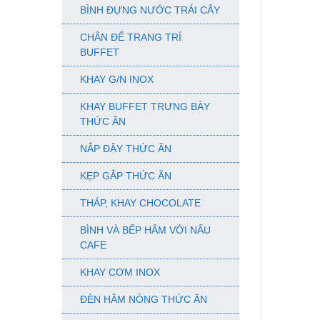
BÌNH ĐỰNG NƯỚC TRÁI CÂY
CHÂN ĐẾ TRANG TRÍ
BUFFET
KHAY G/N INOX
KHAY BUFFET TRƯNG BÀY
THỨC ĂN
NẮP ĐẬY THỨC ĂN
KẸP GẮP THỨC ĂN
THÁP, KHAY CHOCOLATE
BÌNH VÀ BẾP HÂM VỚI NẤU
CAFE
KHAY CƠM INOX
ĐÈN HÂM NÓNG THỨC ĂN