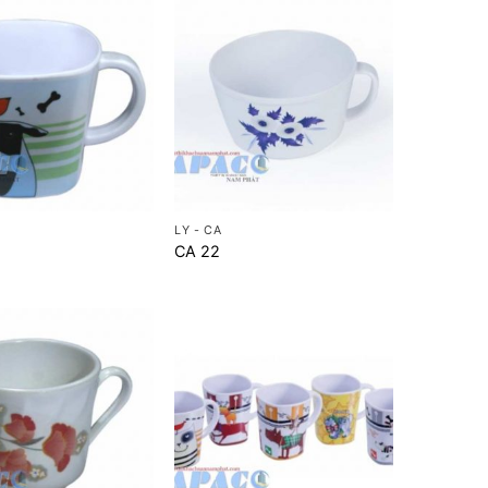
+
LY - CA
CA 22