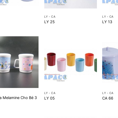
+
+
LY - CA
LY - CA
LY 25
LY 13
+
+
LY - CA
LY - CA
a Melamine Cho Bé 3
LY 05
CA 66