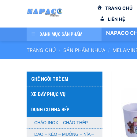
Bỏ
TRANG CHỦ
qua
nội
LIÊN HỆ
dung
NAPACO CH
DANH MỤC SẢN PHẨM
TRANG CHỦ
/
SẢN PHẨM NHỰA
/
MELAMIN
GHẾ NGỒI TRẺ EM
XE ĐẨY PHỤC VỤ
DỤNG CỤ NHÀ BẾP
CHẢO INOX – CHẢO THÉP
DAO – KÉO – MUỖNG – NĨA –