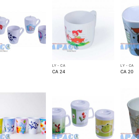
+
+
LY - CA
LY - CA
CA 24
CA 20