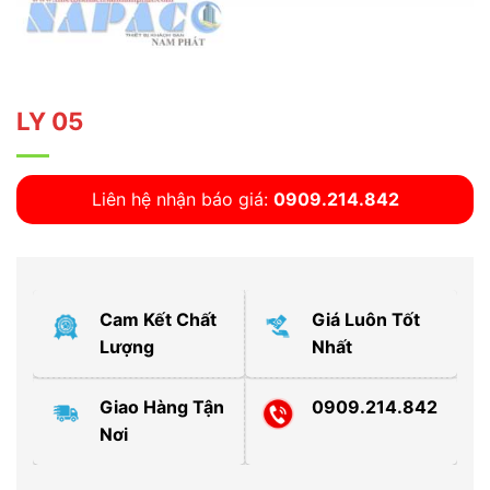
LY 05
Liên hệ nhận báo giá:
0909.214.842
Cam Kết Chất
Giá Luôn Tốt
Lượng
Nhất
Giao Hàng Tận
0909.214.842
Nơi