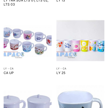
LY TRÀ SỮA LTS 01, LTS 02,
LY 13
LTS 03
LY - CA
LY - CA
CA UP
LY 25