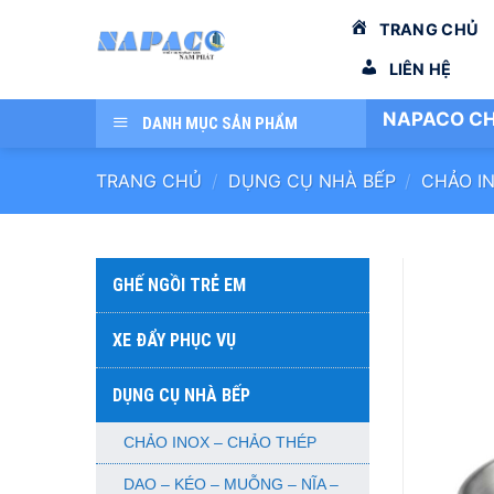
Bỏ
TRANG CHỦ
qua
nội
LIÊN HỆ
dung
NAPACO CH
DANH MỤC SẢN PHẨM
TRANG CHỦ
/
DỤNG CỤ NHÀ BẾP
/
CHẢO I
GHẾ NGỒI TRẺ EM
XE ĐẨY PHỤC VỤ
DỤNG CỤ NHÀ BẾP
CHẢO INOX – CHẢO THÉP
DAO – KÉO – MUỖNG – NĨA –