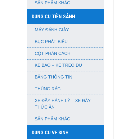
SẢN PHẨM KHÁC
DỤNG CỤ TIỀN SẢNH
MÁY ĐÁNH GIÀY
BỤC PHÁT BIỂU
CỘT PHÂN CÁCH
KỆ BÁO – KỆ TREO DÙ
BẢNG THÔNG TIN
THÙNG RÁC
XE ĐẨY HÀNH LÝ – XE ĐẨY
THỨC ĂN
SẢN PHẨM KHÁC
DỤNG CỤ VỆ SINH