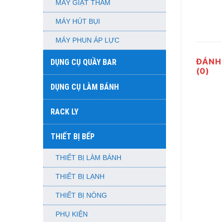
MÁY GIẶT THẢM
MÁY HÚT BỤI
MÁY PHUN ÁP LỰC
ĐÁNH
DỤNG CỤ QUẦY BAR
(0)
DỤNG CỤ LÀM BÁNH
RACK LY
THIẾT BỊ BẾP
THIẾT BỊ LÀM BÁNH
THIẾT BỊ LẠNH
THIẾT BỊ NÓNG
PHỤ KIỆN