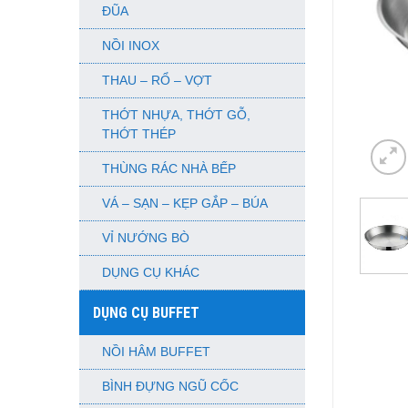
ĐŨA
NỒI INOX
THAU – RỔ – VỢT
THỚT NHỰA, THỚT GỖ,
THỚT THÉP
THÙNG RÁC NHÀ BẾP
VÁ – SẠN – KẸP GẮP – BÚA
VỈ NƯỚNG BÒ
DỤNG CỤ KHÁC
DỤNG CỤ BUFFET
NỒI HÂM BUFFET
BÌNH ĐỰNG NGŨ CỐC