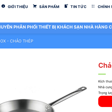
GIỚI THIỆU
SẢN PHẨM
TIN TỨC
CHÍNH
UYÊN PHÂN PHỐI THIẾT BỊ KHÁCH SẠN NHÀ HÀNG C
NOX - CHẢO THÉP
Chả
Kích th
Nhà cun
Trọng lư