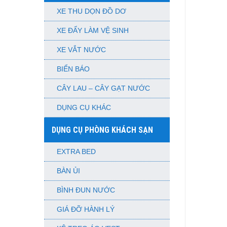
XE THU DỌN ĐỒ DƠ
XE ĐẨY LÀM VỆ SINH
XE VẮT NƯỚC
BIỂN BÁO
CÂY LAU – CÂY GẠT NƯỚC
DỤNG CỤ KHÁC
DỤNG CỤ PHÒNG KHÁCH SẠN
EXTRA BED
BÀN ỦI
BÌNH ĐUN NƯỚC
GIÁ ĐỠ HÀNH LÝ