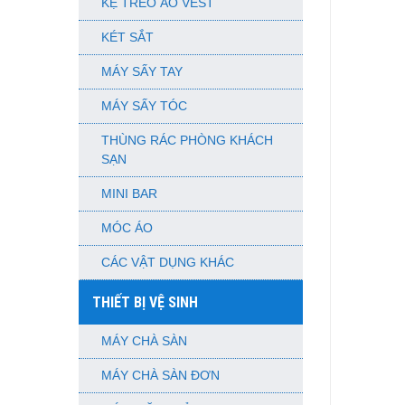
KỆ TREO ÁO VEST
KÉT SẮT
MÁY SẤY TAY
MÁY SẤY TÓC
THÙNG RÁC PHÒNG KHÁCH
SẠN
MINI BAR
MÓC ÁO
CÁC VẬT DỤNG KHÁC
THIẾT BỊ VỆ SINH
MÁY CHÀ SÀN
MÁY CHÀ SÀN ĐƠN