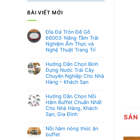
BÀI VIẾT MỚI
Đĩa Đá Tròn Đế Gỗ
66003: Nâng Tầm Trải
Nghiệm Ẩm Thực và
Nghệ Thuật Trang Trí
Không
có
Hướng Dẫn Chọn Bình
bình
luận
Đựng Nước Trái Cây
ở
Chuyên Nghiệp Cho Nhà
Đĩa
Đá
Hàng – Khách Sạn
Tròn
Đế
Không
Gỗ
có
Hướng Dẫn Chọn Nồi
66003:
bình
Nâng
luận
Hâm Buffet Chuẩn Nhất
ở
Tầm
Cho Nhà Hàng, Khách
Hướng
Trải
Dẫn
Nghiệm
Sạn, Gia Đình
SẢN
Chọn
Ẩm
Bình
Không
Thực
Đựng
có
và
Nồi hâm nóng thức ăn
Nước
bình
Nghệ
Trái
luận
Thuật
buffet
ở
Cây
Trang