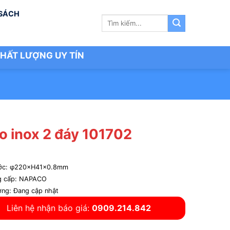
 SÁCH
Tìm
kiếm:
HẤT LƯỢNG UY TÍN
o inox 2 đáy 101702
ước: φ220×H41x0.8mm
g cấp: NAPACO
ợng: Đang cập nhật
Liên hệ nhận báo giá:
0909.214.842