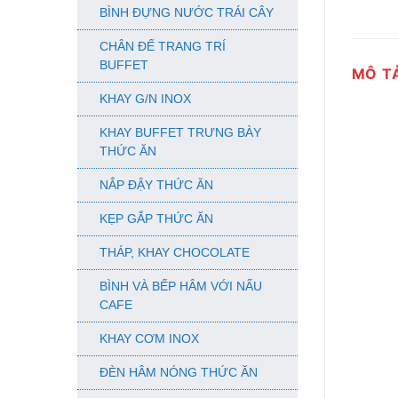
BÌNH ĐỰNG NƯỚC TRÁI CÂY
CHÂN ĐẾ TRANG TRÍ
BUFFET
MÔ T
KHAY G/N INOX
KHAY BUFFET TRƯNG BÀY
THỨC ĂN
NẮP ĐẬY THỨC ĂN
KẸP GẮP THỨC ĂN
THÁP, KHAY CHOCOLATE
BÌNH VÀ BẾP HÂM VỚI NẤU
CAFE
KHAY CƠM INOX
ĐÈN HÂM NÓNG THỨC ĂN