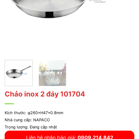
Chảo inox 2 đáy 101704
Kích thước: φ260×H47x0.8mm
Nhà cung cấp: NAPACO
Trọng lượng: Đang cập nhật
Liên hệ nhận báo giá:
0909.214.842