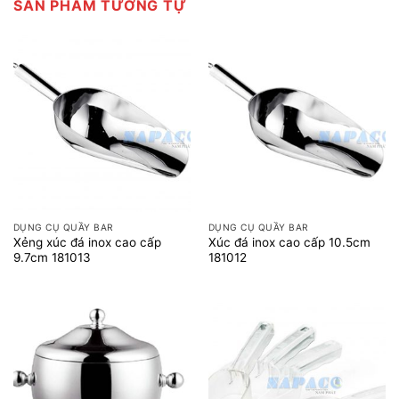
SẢN PHẨM TƯƠNG TỰ
DỤNG CỤ QUẦY BAR
DỤNG CỤ QUẦY BAR
Xẻng xúc đá inox cao cấp
Xúc đá inox cao cấp 10.5cm
9.7cm 181013
181012