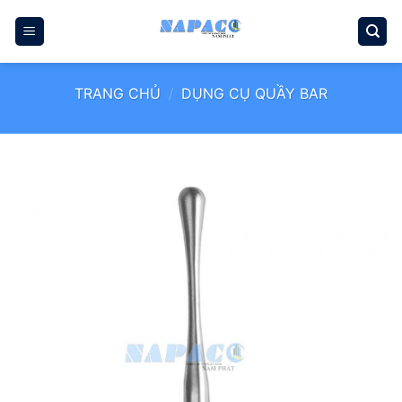
Bỏ
qua
nội
dung
TRANG CHỦ
/
DỤNG CỤ QUẦY BAR