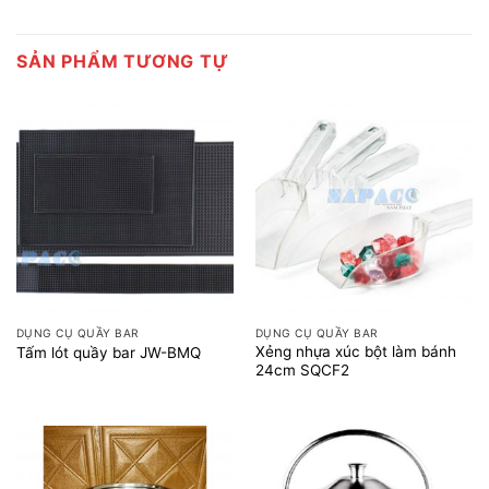
SẢN PHẨM TƯƠNG TỰ
DỤNG CỤ QUẦY BAR
DỤNG CỤ QUẦY BAR
Xẻng nhựa xúc bột làm bánh
Tấm lót quầy bar JW-BMQ
24cm SQCF2