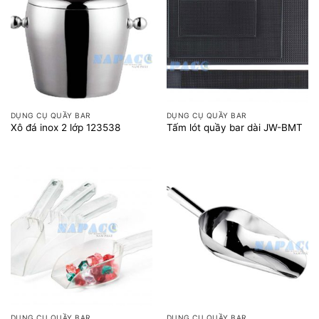
DỤNG CỤ QUẦY BAR
DỤNG CỤ QUẦY BAR
Xô đá inox 2 lớp 123538
Tấm lót quầy bar dài JW-BMT
DỤNG CỤ QUẦY BAR
DỤNG CỤ QUẦY BAR