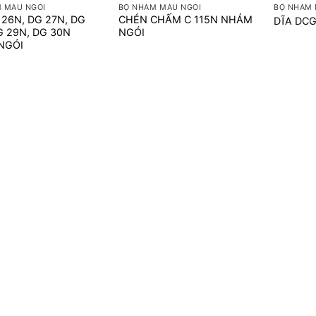
 MÀU NGÓI
BỘ NHÁM MÀU NGÓI
BỘ NHÁM 
 26N, DG 27N, DG
CHÉN CHẤM C 115N NHÁM
DĨA DC
G 29N, DG 30N
NGÓI
NGÓI