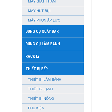
MÁY GIẶT THẢM
MÁY HÚT BỤI
MÁY PHUN ÁP LỰC
DỤNG CỤ QUẦY BAR
DỤNG CỤ LÀM BÁNH
RACK LY
THIẾT BỊ BẾP
THIẾT BỊ LÀM BÁNH
THIẾT BỊ LẠNH
THIẾT BỊ NÓNG
PHỤ KIỆN