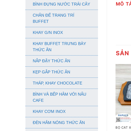
MÔ T
BÌNH ĐỰNG NƯỚC TRÁI CÂY
CHÂN ĐẾ TRANG TRÍ
BUFFET
KHAY G/N INOX
KHAY BUFFET TRƯNG BÀY
THỨC ĂN
SẢN
NẮP ĐẬY THỨC ĂN
KẸP GẮP THỨC ĂN
THÁP, KHAY CHOCOLATE
BÌNH VÀ BẾP HÂM VỚI NẤU
CAFE
KHAY CƠM INOX
+
ĐÈN HÂM NÓNG THỨC ĂN
BỘ CÁT 