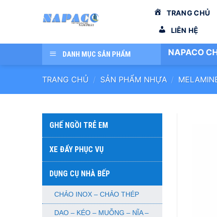
Bỏ
TRANG CHỦ
qua
nội
LIÊN HỆ
dung
NAPACO CH
DANH MỤC SẢN PHẨM
TRANG CHỦ
/
SẢN PHẨM NHỰA
/
MELAMIN
GHẾ NGỒI TRẺ EM
XE ĐẨY PHỤC VỤ
DỤNG CỤ NHÀ BẾP
CHẢO INOX – CHẢO THÉP
DAO – KÉO – MUỖNG – NĨA –