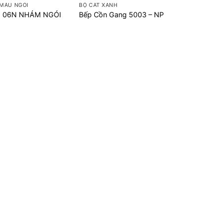
MÀU NGÓI
BỘ CÁT XANH
G 06N NHÁM NGÓI
Bếp Cồn Gang 5003 – NP