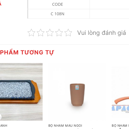
Ả
CODE
C 108N
Vui lòng đánh giá
 PHẨM TƯƠNG TỰ
+
+
XANH
BỘ NHÁM MÀU NGÓI
BỘ NHÁM 