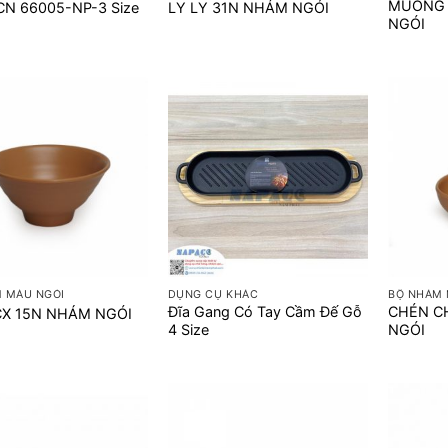
MUỖNG 
 CN 66005-NP-3 Size
LY LY 31N NHÁM NGÓI
NGÓI
+
+
 MÀU NGÓI
DỤNG CỤ KHÁC
BỘ NHÁM 
Đĩa Gang Có Tay Cầm Đế Gỗ
CHÉN C
CX 15N NHÁM NGÓI
4 Size
NGÓI