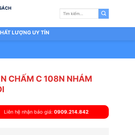
 SÁCH
Tìm
kiếm:
HẤT LƯỢNG UY TÍN
N CHẤM C 108N NHÁM
I
Liên hệ nhận báo giá:
0909.214.842