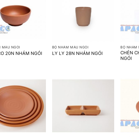
+
+
 MÀU NGÓI
BỘ NHÁM MÀU NGÓI
BỘ NHÁM 
CHÉN C
CO 20N NHÁM NGÓI
LY LY 28N NHÁM NGÓI
NGÓI
+
+