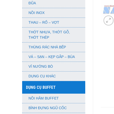
ĐŨA
NỒI INOX
THAU – RỔ – VỢT
THỚT NHỰA, THỚT GỖ,
THỚT THÉP
THÙNG RÁC NHÀ BẾP
VÁ – SẠN – KẸP GẮP – BÚA
VỈ NƯỚNG BÒ
DỤNG CỤ KHÁC
DỤNG CỤ BUFFET
NỒI HÂM BUFFET
BÌNH ĐỰNG NGŨ CỐC