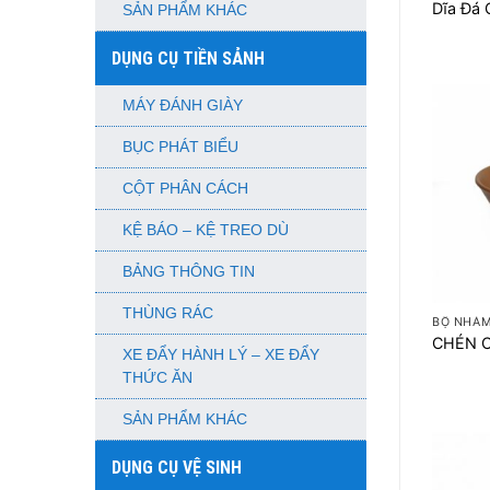
Dĩa Đá
SẢN PHẨM KHÁC
DỤNG CỤ TIỀN SẢNH
MÁY ĐÁNH GIÀY
BỤC PHÁT BIỂU
CỘT PHÂN CÁCH
KỆ BÁO – KỆ TREO DÙ
BẢNG THÔNG TIN
+
THÙNG RÁC
BỘ NHÁM
CHÉN 
XE ĐẨY HÀNH LÝ – XE ĐẨY
THỨC ĂN
SẢN PHẨM KHÁC
DỤNG CỤ VỆ SINH