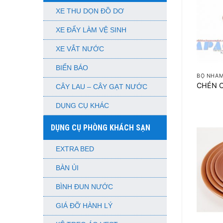
XE THU DỌN ĐỒ DƠ
XE ĐẨY LÀM VỆ SINH
XE VẮT NƯỚC
+
BIỂN BÁO
BỘ NHÁM
CHÉN 
CÂY LAU – CÂY GẠT NƯỚC
DỤNG CỤ KHÁC
DỤNG CỤ PHÒNG KHÁCH SẠN
EXTRA BED
BÀN ỦI
BÌNH ĐUN NƯỚC
GIÁ ĐỠ HÀNH LÝ
+