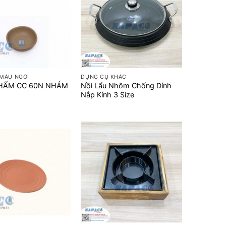
+
MÀU NGÓI
DỤNG CỤ KHÁC
HẤM CC 60N NHÁM
Nồi Lẩu Nhôm Chống Dính
Nắp Kính 3 Size
+