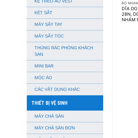
KỆ TREO ÁO VEST
BỘ NHÁM
DĨA DG
KÉT SẮT
28N, D
NHÁM 
MÁY SẤY TAY
MÁY SẤY TÓC
THÙNG RÁC PHÒNG KHÁCH
SẠN
MINI BAR
MÓC ÁO
CÁC VẬT DỤNG KHÁC
THIẾT BỊ VỆ SINH
MÁY CHÀ SÀN
MÁY CHÀ SÀN ĐƠN