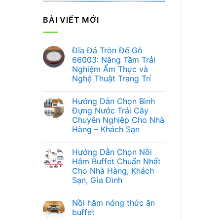
BÀI VIẾT MỚI
Đĩa Đá Tròn Đế Gỗ
66003: Nâng Tầm Trải
Nghiệm Ẩm Thực và
Nghệ Thuật Trang Trí
Không
có
Hướng Dẫn Chọn Bình
bình
luận
Đựng Nước Trái Cây
ở
Chuyên Nghiệp Cho Nhà
Đĩa
Đá
Hàng – Khách Sạn
Tròn
Đế
Không
Gỗ
có
Hướng Dẫn Chọn Nồi
66003:
bình
Nâng
luận
Hâm Buffet Chuẩn Nhất
ở
Tầm
Cho Nhà Hàng, Khách
Hướng
Trải
Dẫn
Nghiệm
Sạn, Gia Đình
Chọn
Ẩm
Bình
Không
Thực
Đựng
có
và
Nồi hâm nóng thức ăn
Nước
bình
Nghệ
Trái
luận
Thuật
buffet
ở
Cây
Trang