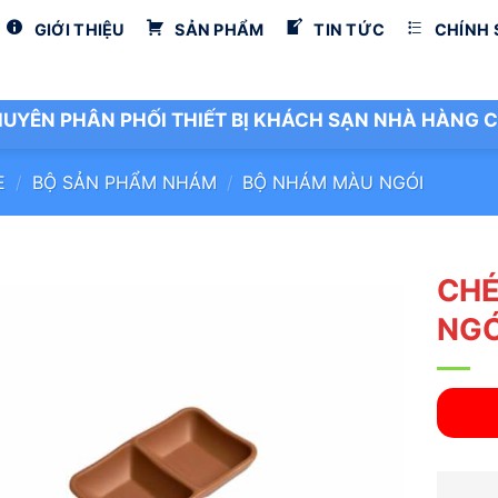
GIỚI THIỆU
SẢN PHẨM
TIN TỨC
CHÍNH
UYÊN PHÂN PHỐI THIẾT BỊ KHÁCH SẠN NHÀ HÀNG C
E
/
BỘ SẢN PHẨM NHÁM
/
BỘ NHÁM MÀU NGÓI
CHÉ
NGÓ