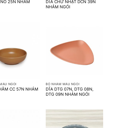
NO 25N NHÁM
DĨA CHỮ NHẬT DCN 39N
NHÁM NGÓI
+
MÀU NGÓI
BỘ NHÁM MÀU NGÓI
HÂM CC 57N NHÁM
DĨA DTG 07N, DTG 08N,
DTG 09N NHÁM NGÓI