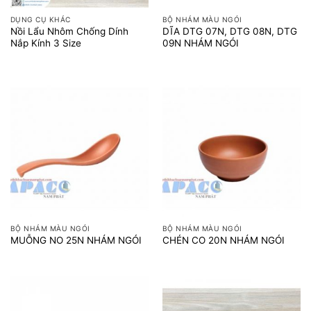
DỤNG CỤ KHÁC
BỘ NHÁM MÀU NGÓI
Nồi Lẩu Nhôm Chống Dính
DĨA DTG 07N, DTG 08N, DTG
Nắp Kính 3 Size
09N NHÁM NGÓI
BỘ NHÁM MÀU NGÓI
BỘ NHÁM MÀU NGÓI
MUỖNG NO 25N NHÁM NGÓI
CHÉN CO 20N NHÁM NGÓI