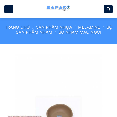
Bỏ
qua
nội
dung
TRANG CHỦ
/
SẢN PHẨM NHỰA
/
MELAMINE
/
BỘ
SẢN PHẨM NHÁM
/
BỘ NHÁM MÀU NGÓI