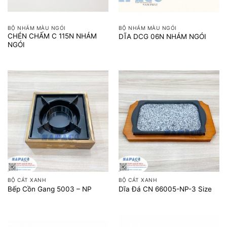
BỘ NHÁM MÀU NGÓI
BỘ NHÁM MÀU NGÓI
CHÉN CHẤM C 115N NHÁM
DĨA DCG 06N NHÁM NGÓI
NGÓI
BỘ CÁT XANH
BỘ CÁT XANH
Bếp Cồn Gang 5003 – NP
Dĩa Đá CN 66005-NP-3 Size