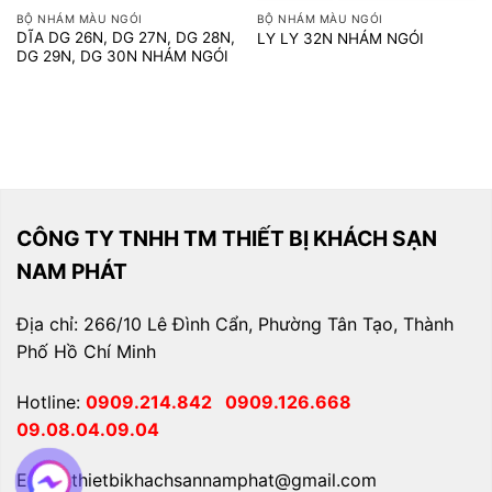
BỘ NHÁM MÀU NGÓI
BỘ NHÁM MÀU NGÓI
DĨA DG 26N, DG 27N, DG 28N,
LY LY 32N NHÁM NGÓI
DG 29N, DG 30N NHÁM NGÓI
CÔNG TY TNHH TM THIẾT BỊ KHÁCH SẠN
NAM PHÁT
Địa chỉ: 266/10 Lê Đình Cẩn, Phường Tân Tạo, Thành
Phố Hồ Chí Minh
Hotline:
0909.214.842
0909.126.668
09.08.04.09.04
Email: thietbikhachsannamphat@gmail.com