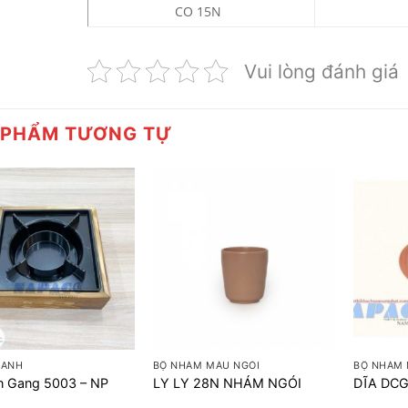
CO 15N
Vui lòng đánh giá
 PHẨM TƯƠNG TỰ
+
+
XANH
BỘ NHÁM MÀU NGÓI
BỘ NHÁM 
n Gang 5003 – NP
LY LY 28N NHÁM NGÓI
DĨA DC