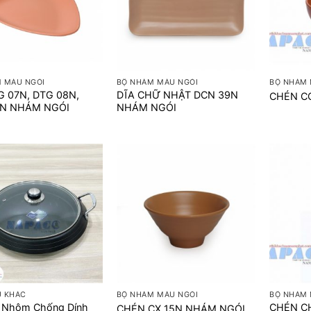
+
+
 MÀU NGÓI
BỘ NHÁM MÀU NGÓI
BỘ NHÁM 
G 07N, DTG 08N,
DĨA CHỮ NHẬT DCN 39N
CHÉN C
9N NHÁM NGÓI
NHÁM NGÓI
+
+
Ụ KHÁC
BỘ NHÁM MÀU NGÓI
BỘ NHÁM 
u Nhôm Chống Dính
CHÉN C
CHÉN CX 15N NHÁM NGÓI