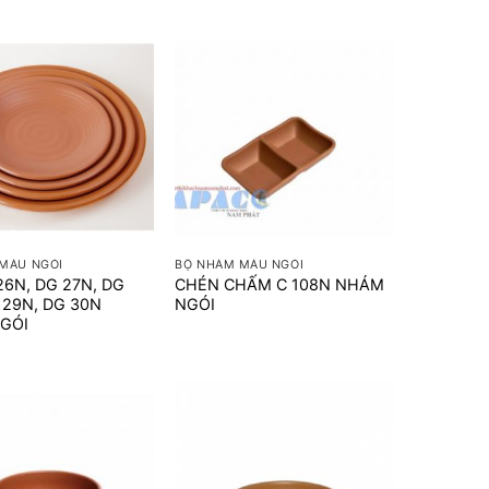
+
MÀU NGÓI
BỘ NHÁM MÀU NGÓI
26N, DG 27N, DG
CHÉN CHẤM C 108N NHÁM
 29N, DG 30N
NGÓI
GÓI