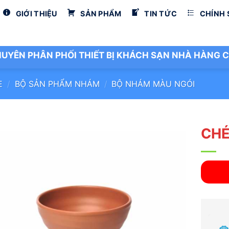
GIỚI THIỆU
SẢN PHẨM
TIN TỨC
CHÍNH
UYÊN PHÂN PHỐI THIẾT BỊ KHÁCH SẠN NHÀ HÀNG C
E
/
BỘ SẢN PHẨM NHÁM
/
BỘ NHÁM MÀU NGÓI
CHÉ