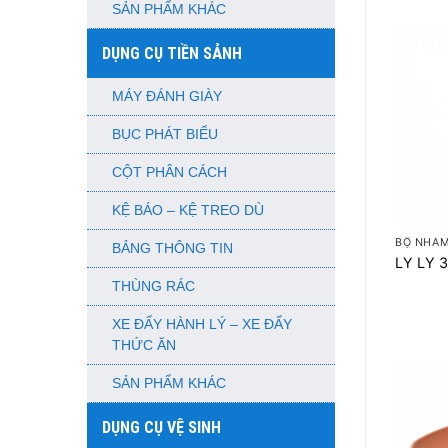
SẢN PHẨM KHÁC
DỤNG CỤ TIỀN SẢNH
MÁY ĐÁNH GIÀY
BỤC PHÁT BIỂU
CỘT PHÂN CÁCH
+
KỆ BÁO – KỆ TREO DÙ
BỘ NHÁM
BẢNG THÔNG TIN
LY LY 
THÙNG RÁC
XE ĐẨY HÀNH LÝ – XE ĐẨY
THỨC ĂN
SẢN PHẨM KHÁC
DỤNG CỤ VỆ SINH