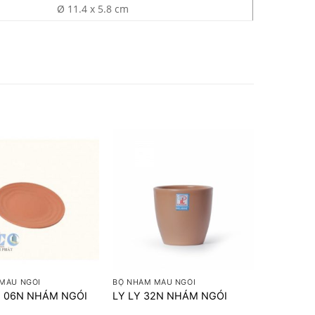
Ø 11.4 x 5.8 cm
+
MÀU NGÓI
BỘ NHÁM MÀU NGÓI
G 06N NHÁM NGÓI
LY LY 32N NHÁM NGÓI