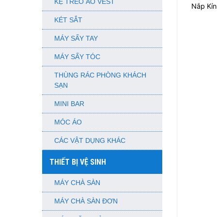
KỆ TREO ÁO VEST
Nắp Kín
KÉT SẮT
MÁY SẤY TAY
MÁY SẤY TÓC
THÙNG RÁC PHÒNG KHÁCH
SẠN
MINI BAR
MÓC ÁO
CÁC VẬT DỤNG KHÁC
THIẾT BỊ VỆ SINH
MÁY CHÀ SÀN
MÁY CHÀ SÀN ĐƠN