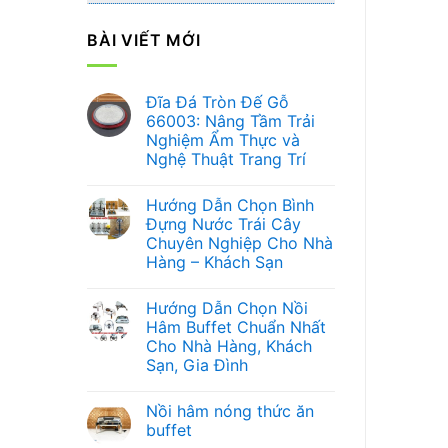
BÀI VIẾT MỚI
Đĩa Đá Tròn Đế Gỗ
66003: Nâng Tầm Trải
Nghiệm Ẩm Thực và
Nghệ Thuật Trang Trí
Không
có
Hướng Dẫn Chọn Bình
bình
luận
Đựng Nước Trái Cây
ở
Chuyên Nghiệp Cho Nhà
Đĩa
Đá
Hàng – Khách Sạn
Tròn
Đế
Không
Gỗ
có
Hướng Dẫn Chọn Nồi
66003:
bình
Nâng
luận
Hâm Buffet Chuẩn Nhất
ở
Tầm
Cho Nhà Hàng, Khách
Hướng
Trải
Dẫn
Nghiệm
Sạn, Gia Đình
Chọn
Ẩm
Bình
Không
Thực
Đựng
có
và
Nồi hâm nóng thức ăn
Nước
bình
Nghệ
Trái
luận
Thuật
buffet
ở
Cây
Trang