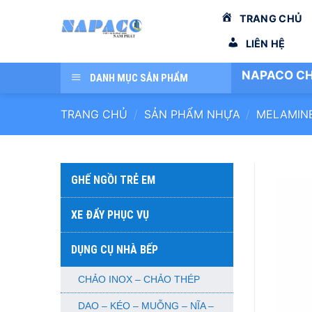
Bỏ
TRANG CHỦ
qua
nội
LIÊN HỆ
dung
NAPACO CH
DANH MỤC SẢN PHẨM
TRANG CHỦ
/
SẢN PHẨM NHỰA
/
MELAMIN
GHẾ NGỒI TRẺ EM
XE ĐẨY PHỤC VỤ
DỤNG CỤ NHÀ BẾP
CHẢO INOX – CHẢO THÉP
DAO – KÉO – MUỖNG – NĨA –