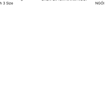
h 3 Size
NGÓI