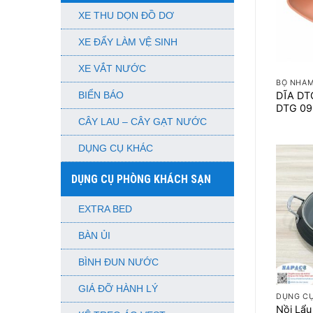
XE THU DỌN ĐỒ DƠ
XE ĐẨY LÀM VỆ SINH
+
XE VẮT NƯỚC
BỘ NHÁM
DĨA DT
BIỂN BÁO
DTG 0
CÂY LAU – CÂY GẠT NƯỚC
DỤNG CỤ KHÁC
DỤNG CỤ PHÒNG KHÁCH SẠN
EXTRA BED
BÀN ỦI
BÌNH ĐUN NƯỚC
+
GIÁ ĐỠ HÀNH LÝ
DỤNG C
Nồi Lẩ