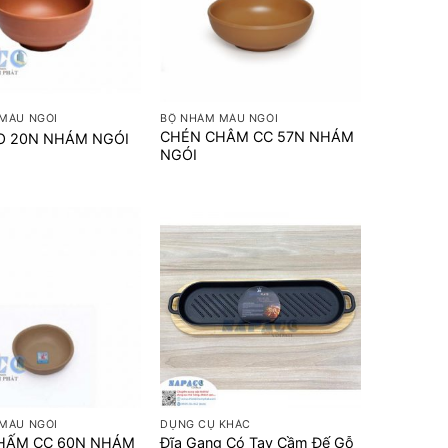
+
MÀU NGÓI
BỘ NHÁM MÀU NGÓI
CHÉN CHÂM CC 57N NHÁM
O 20N NHÁM NGÓI
NGÓI
+
MÀU NGÓI
DỤNG CỤ KHÁC
HẤM CC 60N NHÁM
Đĩa Gang Có Tay Cầm Đế Gỗ