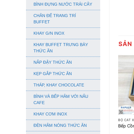
BÌNH ĐỰNG NƯỚC TRÁI CÂY
CHÂN ĐẾ TRANG TRÍ
BUFFET
KHAY G/N INOX
SẢN
KHAY BUFFET TRƯNG BÀY
THỨC ĂN
NẮP ĐẬY THỨC ĂN
KẸP GẮP THỨC ĂN
THÁP, KHAY CHOCOLATE
BÌNH VÀ BẾP HÂM VỚI NẤU
CAFE
+
KHAY CƠM INOX
BỘ CÁT 
ĐÈN HÂM NÓNG THỨC ĂN
Bếp Cồ