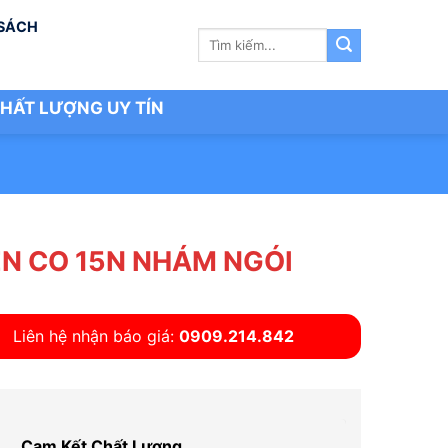
 SÁCH
Tìm
kiếm:
HẤT LƯỢNG UY TÍN
N CO 15N NHÁM NGÓI
Liên hệ nhận báo giá:
0909.214.842
Cam Kết Chất Lượng