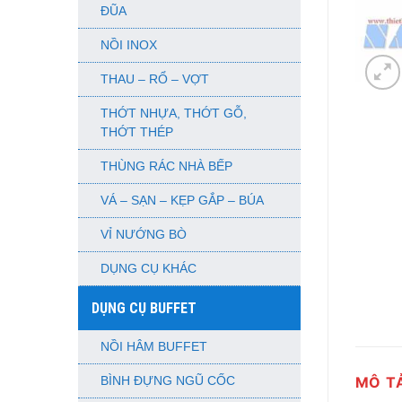
ĐŨA
NỒI INOX
THAU – RỔ – VỢT
THỚT NHỰA, THỚT GỖ,
THỚT THÉP
THÙNG RÁC NHÀ BẾP
VÁ – SẠN – KẸP GẮP – BÚA
VỈ NƯỚNG BÒ
DỤNG CỤ KHÁC
DỤNG CỤ BUFFET
NỒI HÂM BUFFET
MÔ T
BÌNH ĐỰNG NGŨ CỐC