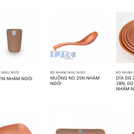
+
+
 MÀU NGÓI
BỘ NHÁM MÀU NGÓI
BỘ NHÁM 
MUỖNG NO 25N NHÁM
DĨA DG 
31N NHÁM NGÓI
NGÓI
28N, DG
NHÁM N