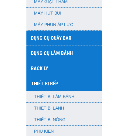
MÁY GIẶT THẢM
MÁY HÚT BỤI
MÁY PHUN ÁP LỰC
DỤNG CỤ QUẦY BAR
DỤNG CỤ LÀM BÁNH
RACK LY
THIẾT BỊ BẾP
THIẾT BỊ LÀM BÁNH
THIẾT BỊ LẠNH
THIẾT BỊ NÓNG
PHỤ KIỆN