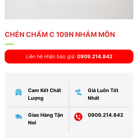
CHÉN CHẤM C 109N NHÁM MÔN
Liên hệ nhận báo giá:
0909.214.842
Cam Kết Chất
Giá Luôn Tốt
Lượng
Nhất
Giao Hàng Tận
0909.214.842
Nơi