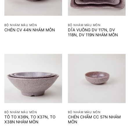
BỘ NHÁM MÀU MÔN
BỘ NHÁM MÀU MÔN
DĨA VUÔNG DV 117N, DV
CHÉN CV 44N NHÁM MÔN
118N, DV 119N NHÁM MÔN
BỘ NHÁM MÀU MÔN
BỘ NHÁM MÀU MÔN
TÔ TO X36N, TO X37N, TO
CHÉN CHẤM CC 57N NHÁM
X38N NHÁM MÔN
MÔN