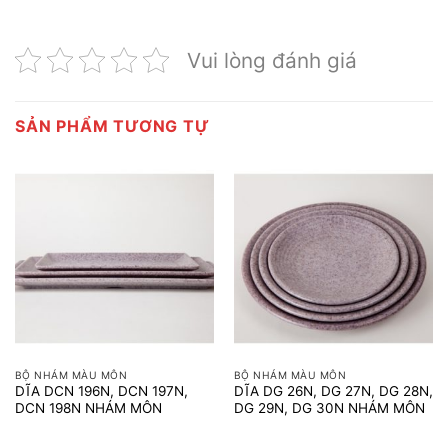
Vui lòng đánh giá
SẢN PHẨM TƯƠNG TỰ
BỘ NHÁM MÀU MÔN
BỘ NHÁM MÀU MÔN
DĨA DCN 196N, DCN 197N,
DĨA DG 26N, DG 27N, DG 28N,
DCN 198N NHÁM MÔN
DG 29N, DG 30N NHÁM MÔN