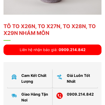
TÔ TO X26N, TO X27N, TO X28N, TO
X29N NHÁM MÔN
Liên hệ nhận báo giá:
0909.214.842
Cam Kết Chất
Giá Luôn Tốt
Lượng
Nhất
Giao Hàng Tận
0909.214.842
Nơi