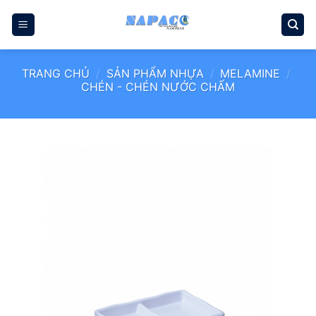
Bỏ
qua
nội
dung
TRANG CHỦ
/
SẢN PHẨM NHỰA
/
MELAMINE
/
CHÉN - CHÉN NƯỚC CHẤM