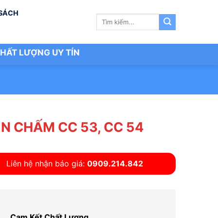
 SÁCH
Tìm
kiếm:
HẤT LƯỢNG UY TÍN
N CHẤM CC 53, CC 54
Liên hệ nhận báo giá:
0909.214.842
Cam Kết Chất Lượng