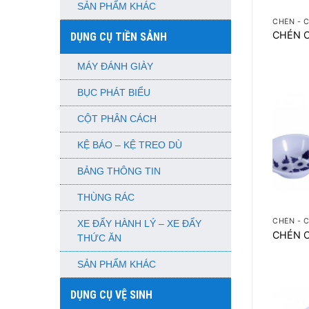
SẢN PHẨM KHÁC
CHÉN - 
CHÉN C
DỤNG CỤ TIỀN SẢNH
MÁY ĐÁNH GIÀY
BỤC PHÁT BIỂU
CỘT PHÂN CÁCH
KỆ BÁO – KỆ TREO DÙ
BẢNG THÔNG TIN
+
THÙNG RÁC
CHÉN - 
XE ĐẨY HÀNH LÝ – XE ĐẨY
CHÉN 
THỨC ĂN
SẢN PHẨM KHÁC
DỤNG CỤ VỆ SINH