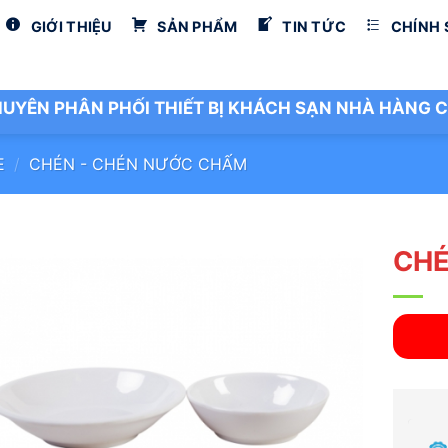
GIỚI THIỆU
SẢN PHẨM
TIN TỨC
CHÍNH
UYÊN PHÂN PHỐI THIẾT BỊ KHÁCH SẠN NHÀ HÀNG C
E
/
CHÉN - CHÉN NƯỚC CHẤM
CHÉ