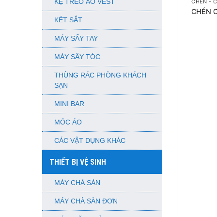
KỆ TREO ÁO VEST
CHÉN - 
CHÉN 
KÉT SẮT
MÁY SẤY TAY
MÁY SẤY TÓC
THÙNG RÁC PHÒNG KHÁCH
SẠN
MINI BAR
MÓC ÁO
CÁC VẬT DỤNG KHÁC
THIẾT BỊ VỆ SINH
MÁY CHÀ SÀN
MÁY CHÀ SÀN ĐƠN