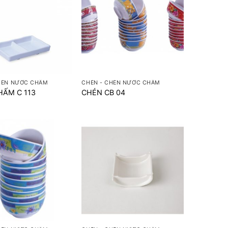
+
HÉN NƯỚC CHẤM
CHÉN - CHÉN NƯỚC CHẤM
HẤM C 113
CHÉN CB 04
+