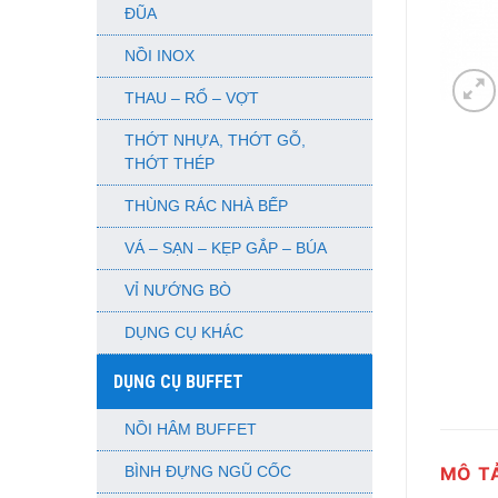
ĐŨA
NỒI INOX
THAU – RỔ – VỢT
THỚT NHỰA, THỚT GỖ,
THỚT THÉP
THÙNG RÁC NHÀ BẾP
VÁ – SẠN – KẸP GẮP – BÚA
VỈ NƯỚNG BÒ
DỤNG CỤ KHÁC
DỤNG CỤ BUFFET
NỒI HÂM BUFFET
MÔ T
BÌNH ĐỰNG NGŨ CỐC