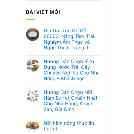
BÀI VIẾT MỚI
Đĩa Đá Tròn Đế Gỗ
66003: Nâng Tầm Trải
Nghiệm Ẩm Thực và
Nghệ Thuật Trang Trí
Không
có
Hướng Dẫn Chọn Bình
bình
luận
Đựng Nước Trái Cây
ở
Chuyên Nghiệp Cho Nhà
Đĩa
Đá
Hàng – Khách Sạn
Tròn
Đế
Không
Gỗ
có
Hướng Dẫn Chọn Nồi
66003:
bình
Nâng
luận
Hâm Buffet Chuẩn Nhất
ở
Tầm
Cho Nhà Hàng, Khách
Hướng
Trải
Dẫn
Nghiệm
Sạn, Gia Đình
Chọn
Ẩm
Bình
Không
Thực
Đựng
có
và
Nồi hâm nóng thức ăn
Nước
bình
Nghệ
Trái
luận
Thuật
buffet
ở
Cây
Trang