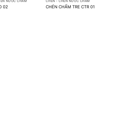
HÉN NƯỚC CHẤM
CHÉN - CHÉN NƯỚC CHẤM
O 02
CHÉN CHẤM TRE CTR 01