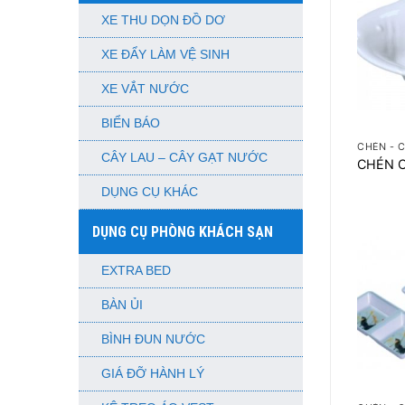
XE THU DỌN ĐỒ DƠ
XE ĐẨY LÀM VỆ SINH
XE VẮT NƯỚC
+
BIỂN BÁO
CHÉN - 
CÂY LAU – CÂY GẠT NƯỚC
CHÉN 
DỤNG CỤ KHÁC
DỤNG CỤ PHÒNG KHÁCH SẠN
EXTRA BED
BÀN ỦI
BÌNH ĐUN NƯỚC
GIÁ ĐỠ HÀNH LÝ
+