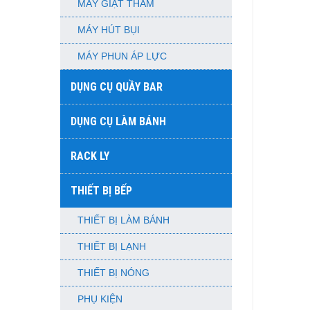
MÁY GIẶT THẢM
MÁY HÚT BỤI
MÁY PHUN ÁP LỰC
DỤNG CỤ QUẦY BAR
DỤNG CỤ LÀM BÁNH
RACK LY
THIẾT BỊ BẾP
THIẾT BỊ LÀM BÁNH
THIẾT BỊ LẠNH
THIẾT BỊ NÓNG
PHỤ KIỆN