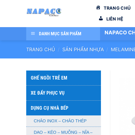
Bỏ
TRANG CHỦ
qua
nội
LIÊN HỆ
dung
NAPACO CH
DANH MỤC SẢN PHẨM
TRANG CHỦ
/
SẢN PHẨM NHỰA
/
MELAMIN
GHẾ NGỒI TRẺ EM
XE ĐẨY PHỤC VỤ
DỤNG CỤ NHÀ BẾP
CHẢO INOX – CHẢO THÉP
DAO – KÉO – MUỖNG – NĨA –