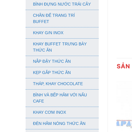
BÌNH ĐỰNG NƯỚC TRÁI CÂY
CHÂN ĐẾ TRANG TRÍ
BUFFET
KHAY G/N INOX
KHAY BUFFET TRƯNG BÀY
THỨC ĂN
NẮP ĐẬY THỨC ĂN
SẢN
KẸP GẮP THỨC ĂN
THÁP, KHAY CHOCOLATE
BÌNH VÀ BẾP HÂM VỚI NẤU
CAFE
KHAY CƠM INOX
ĐÈN HÂM NÓNG THỨC ĂN
+