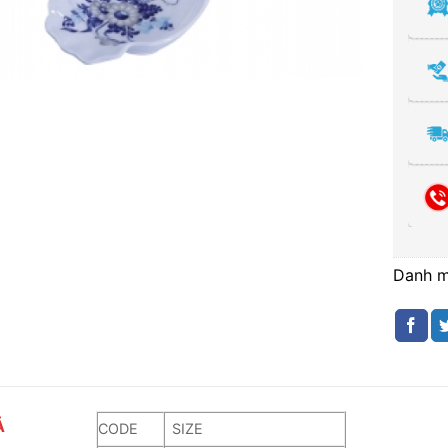
Danh 
Ả
CODE
SIZE