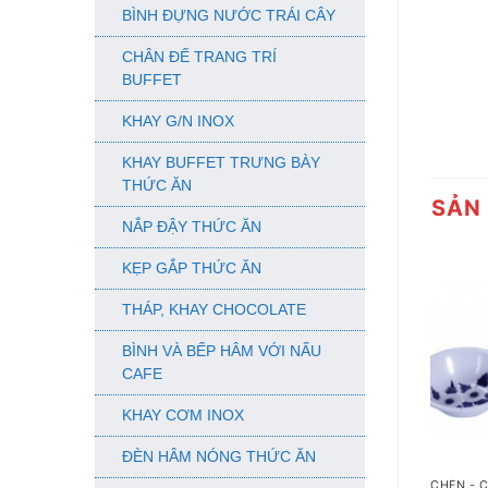
BÌNH ĐỰNG NƯỚC TRÁI CÂY
CHÂN ĐẾ TRANG TRÍ
BUFFET
KHAY G/N INOX
KHAY BUFFET TRƯNG BÀY
THỨC ĂN
SẢN
NẮP ĐẬY THỨC ĂN
KẸP GẮP THỨC ĂN
THÁP, KHAY CHOCOLATE
BÌNH VÀ BẾP HÂM VỚI NẤU
CAFE
KHAY CƠM INOX
+
ĐÈN HÂM NÓNG THỨC ĂN
CHÉN - 