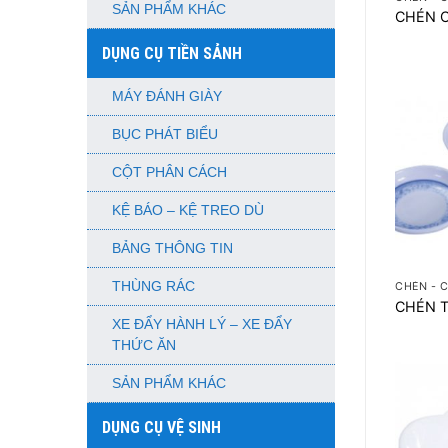
SẢN PHẨM KHÁC
CHÉN 
DỤNG CỤ TIỀN SẢNH
MÁY ĐÁNH GIÀY
BỤC PHÁT BIỂU
CỘT PHÂN CÁCH
KỆ BÁO – KỆ TREO DÙ
BẢNG THÔNG TIN
+
THÙNG RÁC
CHÉN - 
CHÉN T
XE ĐẨY HÀNH LÝ – XE ĐẨY
THỨC ĂN
SẢN PHẨM KHÁC
DỤNG CỤ VỆ SINH