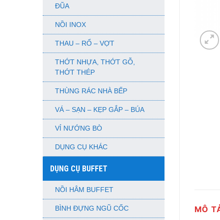
ĐŨA
NỒI INOX
THAU – RỔ – VỢT
THỚT NHỰA, THỚT GỖ,
THỚT THÉP
THÙNG RÁC NHÀ BẾP
VÁ – SẠN – KẸP GẮP – BÚA
VỈ NƯỚNG BÒ
DỤNG CỤ KHÁC
DỤNG CỤ BUFFET
NỒI HÂM BUFFET
MÔ T
BÌNH ĐỰNG NGŨ CỐC