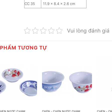
CC 35
11.9 x 8.4 x 2.6 cm
Vui lòng đánh giá
 PHẨM TƯƠNG TỰ
+
+
CHÉN NƯỚC CHẤM
CHÉN - CHÉN NƯỚC CHẤM
CHÉN - C