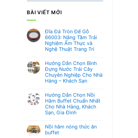
BÀI VIẾT MỚI
Đĩa Đá Tròn Đế Gỗ
66003: Nâng Tầm Trải
Nghiệm Ẩm Thực và
Nghệ Thuật Trang Trí
Không
có
Hướng Dẫn Chọn Bình
bình
luận
Đựng Nước Trái Cây
ở
Chuyên Nghiệp Cho Nhà
Đĩa
Đá
Hàng – Khách Sạn
Tròn
Đế
Không
Gỗ
có
Hướng Dẫn Chọn Nồi
66003:
bình
Nâng
luận
Hâm Buffet Chuẩn Nhất
ở
Tầm
Cho Nhà Hàng, Khách
Hướng
Trải
Dẫn
Nghiệm
Sạn, Gia Đình
Chọn
Ẩm
Bình
Không
Thực
Đựng
có
và
Nồi hâm nóng thức ăn
Nước
bình
Nghệ
Trái
luận
Thuật
buffet
ở
Cây
Trang