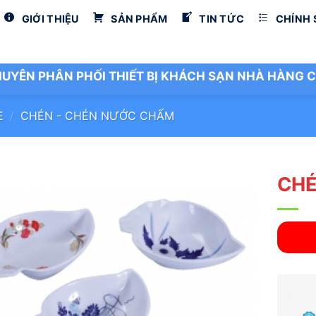
GIỚI THIỆU
SẢN PHẨM
TIN TỨC
CHÍNH
UYÊN PHÂN PHỐI THIẾT BỊ KHÁCH SẠN NHÀ HÀNG C
E
/
CHÉN - CHÉN NƯỚC CHẤM
CHÉ