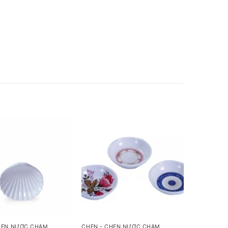
+
HÉN NƯỚC CHẤM
CHÉN - CHÉN NƯỚC CHẤM