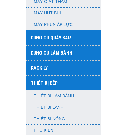
MÁY GIẶT THẢM
MÁY HÚT BỤI
MÁY PHUN ÁP LỰC
DỤNG CỤ QUẦY BAR
DỤNG CỤ LÀM BÁNH
RACK LY
THIẾT BỊ BẾP
THIẾT BỊ LÀM BÁNH
THIẾT BỊ LẠNH
THIẾT BỊ NÓNG
PHỤ KIỆN