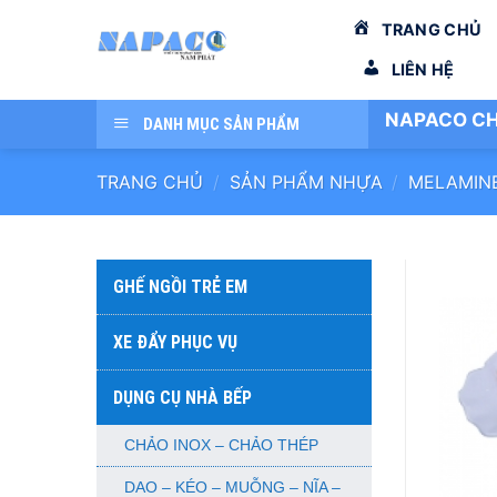
Bỏ
TRANG CHỦ
qua
nội
LIÊN HỆ
dung
NAPACO CH
DANH MỤC SẢN PHẨM
TRANG CHỦ
/
SẢN PHẨM NHỰA
/
MELAMIN
GHẾ NGỒI TRẺ EM
XE ĐẨY PHỤC VỤ
DỤNG CỤ NHÀ BẾP
CHẢO INOX – CHẢO THÉP
DAO – KÉO – MUỖNG – NĨA –