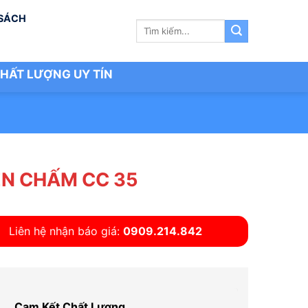
 SÁCH
Tìm
kiếm:
HẤT LƯỢNG UY TÍN
N CHẤM CC 35
Liên hệ nhận báo giá:
0909.214.842
Cam Kết Chất Lượng