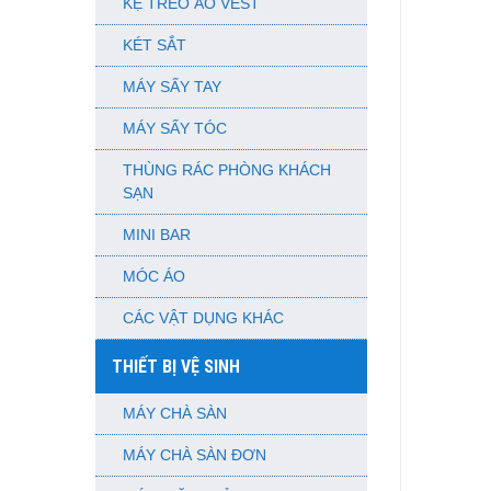
KỆ TREO ÁO VEST
KÉT SẮT
MÁY SẤY TAY
MÁY SẤY TÓC
THÙNG RÁC PHÒNG KHÁCH
SẠN
MINI BAR
MÓC ÁO
CÁC VẬT DỤNG KHÁC
THIẾT BỊ VỆ SINH
MÁY CHÀ SÀN
MÁY CHÀ SÀN ĐƠN