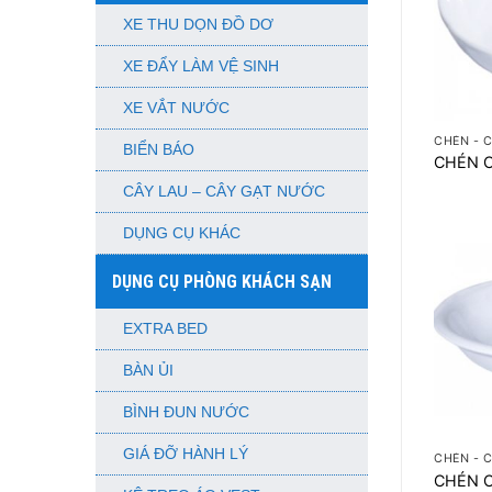
XE THU DỌN ĐỒ DƠ
XE ĐẨY LÀM VỆ SINH
+
XE VẮT NƯỚC
CHÉN - 
BIỂN BÁO
CHÉN 
CÂY LAU – CÂY GẠT NƯỚC
DỤNG CỤ KHÁC
DỤNG CỤ PHÒNG KHÁCH SẠN
EXTRA BED
BÀN ỦI
BÌNH ĐUN NƯỚC
+
GIÁ ĐỠ HÀNH LÝ
CHÉN - 
CHÉN 