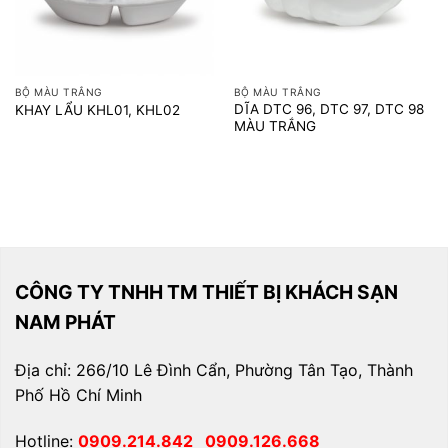
BỘ MÀU TRẮNG
BỘ MÀU TRẮNG
DĨA DTC 96, DTC 97, DTC 98
KHAY LẨU KHL01, KHL02
MÀU TRẮNG
CÔNG TY TNHH TM THIẾT BỊ KHÁCH SẠN
NAM PHÁT
Địa chỉ: 266/10 Lê Đình Cẩn, Phường Tân Tạo, Thành
Phố Hồ Chí Minh
Hotline:
0909.214.842
0909.126.668