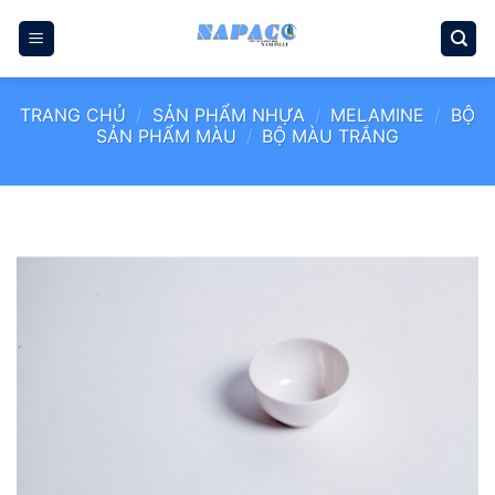
Bỏ
qua
nội
dung
TRANG CHỦ
/
SẢN PHẨM NHỰA
/
MELAMINE
/
BỘ
SẢN PHẨM MÀU
/
BỘ MÀU TRẮNG