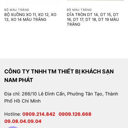
BỘ MÀU TRẮNG
BỘ MÀU TRẮNG
BỘ XUỒNG XO 11, XO 12, XO
DĨA TRÒN DT 14, DT 15, DT
13, XO 14 MÀU TRẮNG
16, DT 17, DT 18, DT 19 MÀU
TRẮNG
CÔNG TY TNHH TM THIẾT BỊ KHÁCH SẠN
NAM PHÁT
Địa chỉ: 266/10 Lê Đình Cẩn, Phường Tân Tạo, Thành
Phố Hồ Chí Minh
Hotline:
0909.214.842
0909.126.668
09.08.04.09.04