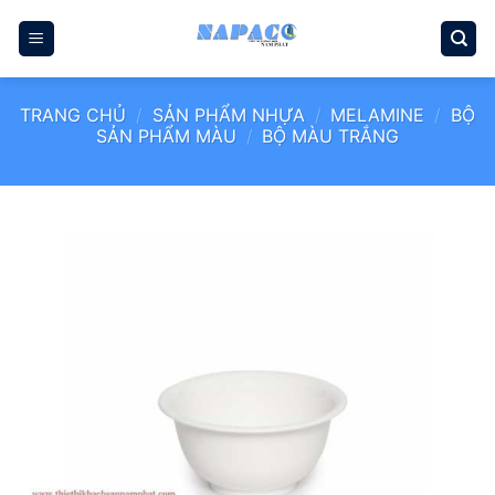
Bỏ
qua
nội
dung
TRANG CHỦ
/
SẢN PHẨM NHỰA
/
MELAMINE
/
BỘ
SẢN PHẨM MÀU
/
BỘ MÀU TRẮNG