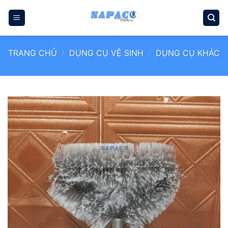
Bỏ
qua
nội
dung
TRANG CHỦ
/
DỤNG CỤ VỆ SINH
/
DỤNG CỤ KHÁC