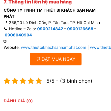
7. Thông tin liên hệ mua hàng
CÔNG TY TNHH TM THIẾT BỊ KHÁCH SẠN NAM
PHÁT
📍 266/10 Lê Đình Cẩn, P. Tân Tạo, TP. Hồ Chí Minh
📞 Hotline – Zalo:
0909214842
–
0909126668
–
0908040904
🌐
Website:
www.thietbikhachsannamphat.com
|
www.thiet
🛒 ĐẶT MUA NGAY
5/5 - (3 bình chọn)
ĐÁNH GIÁ (0)