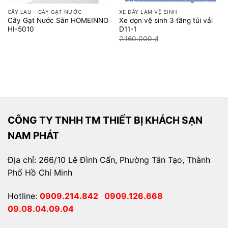
CÂY LAU - CÂY GẠT NƯỚC
XE ĐẨY LÀM VỆ SINH
Cây Gạt Nước Sàn HOMEINNO
Xe dọn vệ sinh 3 tầng túi vải
HI-5010
D11-1
Giá
Giá
2.160.000
₫
1.800.000
₫
gốc
hiện
là:
tại
2.160.000 ₫.
là:
1.800.0
CÔNG TY TNHH TM THIẾT BỊ KHÁCH SẠN
NAM PHÁT
Địa chỉ: 266/10 Lê Đình Cẩn, Phường Tân Tạo, Thành
Phố Hồ Chí Minh
Hotline:
0909.214.842
0909.126.668
09.08.04.09.04