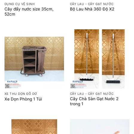
DỤNG CỤ VỆ SINH
CÂY LAU - CÂY GẠT NƯỚC
Cây đẩy nước size 35cm,
Bộ Lau Nhà 360 Độ X2
52cm
XE THU DỌN ĐỒ DƠ
CÂY LAU - CÂY GẠT NƯỚC
Cây Chà Sàn Gạt Nước 2
Xe Dọn Phòng 1 Túi
trong 1