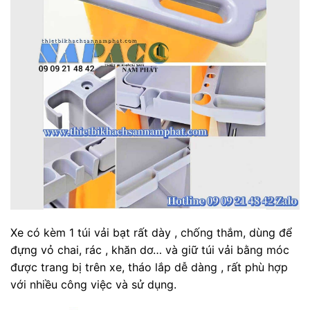
Xe có kèm 1 túi vải bạt rất dày , chống thắm, dùng để
đựng vỏ chai, rác , khăn dơ… và giữ túi vải bằng móc
được trang bị trên xe, tháo lắp dễ dàng , rất phù hợp
với nhiều công việc và sử dụng.