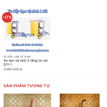
-17%
XE ĐẨY LÀM VỆ SINH
Xe dọn vệ sinh 3 tầng túi vải
D11-1
Giá
Giá
2.160.000
₫
1.800.000
₫
gốc
hiện
là:
tại
2.160.000 ₫.
là:
1.800.000 ₫.
SẢN PHẨM TƯƠNG TỰ