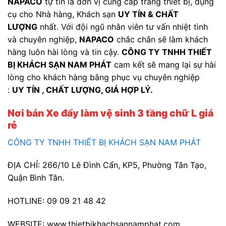
NAPACO
tự tin là đơn vị cung cấp trang thiết bị, dụng
cụ cho Nhà hàng, Khách sạn
UY TÍN & CHẤT
LƯỢNG
nhất. Với đội ngũ nhân viên tư vấn nhiệt tình
và chuyên nghiệp,
NAPACO
chắc chắn sẽ làm khách
hàng luôn hài lòng và tin cậy.
CÔNG TY TNHH THIẾT
BỊ KHÁCH SẠN NAM PHÁT
cam kết sẽ mang lại sự hài
lòng cho khách hàng bằng phục vụ chuyên nghiệp
:
UY TÍN , CHẤT LƯỢNG, GIÁ HỢP LÝ.
Nơi bán Xe đẩy làm vệ sinh 3 tầng chữ L giá
rẻ
CÔNG TY TNHH THIẾT BỊ KHÁCH SẠN NAM PHÁT
ĐỊA CHỈ: 266/10 Lê Đình Cẩn, KP5, Phường Tân Tạo,
Quận Bình Tân.
HOTLINE: 09 09 21 48 42
WEBSITE: www.thietbikhachsannamphat.com