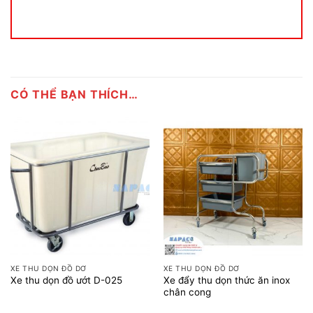
CÓ THỂ BẠN THÍCH…
XE THU DỌN ĐỒ DƠ
XE THU DỌN ĐỒ DƠ
Xe đẩy thu dọn thức ăn inox
Xe thu dọn đồ ướt D-025
chân cong