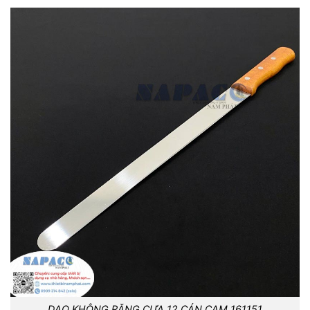
DAO KHÔNG RĂNG CƯA 12 CÁN CAM 161151