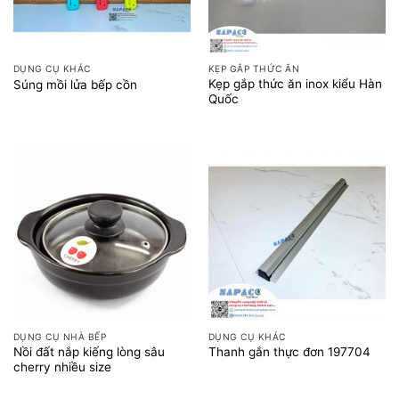
DỤNG CỤ KHÁC
KẸP GẮP THỨC ĂN
Kẹp gắp thức ăn inox kiểu Hàn
Súng mồi lửa bếp cồn
Quốc
DỤNG CỤ NHÀ BẾP
DỤNG CỤ KHÁC
Nồi đất nắp kiếng lòng sâu
Thanh gắn thực đơn 197704
cherry nhiều size