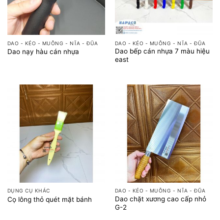
DAO - KÉO - MUỖNG - NĨA - ĐŨA
DAO - KÉO - MUỖNG - NĨA - ĐŨA
Dao bếp cán nhựa 7 màu hiệu
Dao nạy hàu cán nhựa
east
DỤNG CỤ KHÁC
DAO - KÉO - MUỖNG - NĨA - ĐŨA
Dao chặt xương cao cấp nhỏ
Cọ lông thỏ quét mặt bánh
G-2