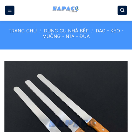
Bỏ
qua
nội
dung
TRANG CHỦ
/
DỤNG CỤ NHÀ BẾP
/
DAO - KÉO -
MUỖNG - NĨA - ĐŨA