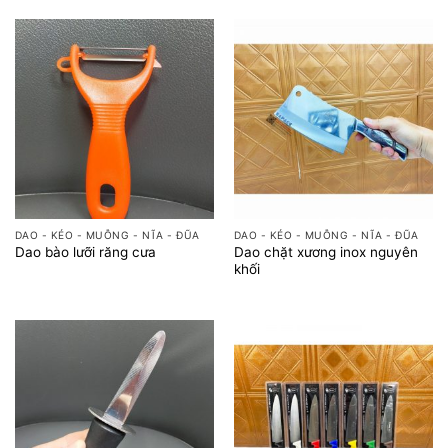
DAO - KÉO - MUỖNG - NĨA - ĐŨA
DAO - KÉO - MUỖNG - NĨA - ĐŨA
Dao chặt xương inox nguyên
Dao bào lưỡi răng cưa
khối