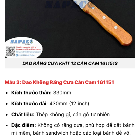
DAO RĂNG CƯA KHÍT 12 CÁN CAM 161151S
Mẫu 3: Dao Không Răng Cưa Cán Cam 161151
Kích thước thân:
330mm
Kích thước dài:
430mm (12 inch)
Chất liệu:
Thép không gỉ, cán gỗ tự nhiên
Đặc điểm:
Không có răng cưa, phù hợp để cắt bánh
mì mềm, bánh sandwich hoặc các loại bánh dễ vỡ.